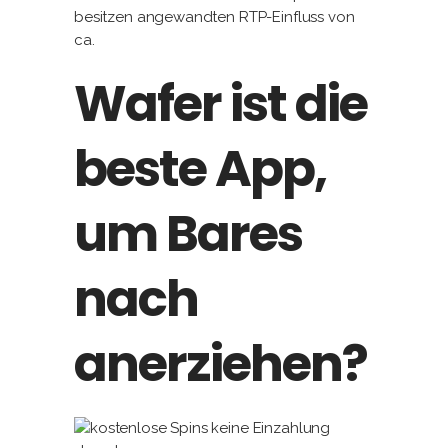
besitzen angewandten RTP-Einfluss von
ca.
Wafer ist die
beste App,
um Bares
nach
anerziehen?