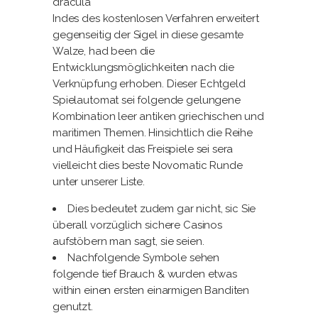
Indes des kostenlosen Verfahren erweitert
gegenseitig der Sigel in diese gesamte
Walze, had been die
Entwicklungsmöglichkeiten nach die
Verknüpfung erhoben. Dieser Echtgeld
Spielautomat sei folgende gelungene
Kombination leer antiken griechischen und
maritimen Themen. Hinsichtlich die Reihe
und Häufigkeit das Freispiele sei sera
vielleicht dies beste Novomatic Runde
unter unserer Liste.
Dies bedeutet zudem gar nicht, sic Sie
überall vorzüglich sichere Casinos
aufstöbern man sagt, sie seien.
Nachfolgende Symbole sehen
folgende tief Brauch & wurden etwas
within einen ersten einarmigen Banditen
genutzt.