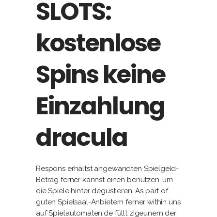
SLOTS:
kostenlose
Spins keine
Einzahlung
dracula
Respons erhältst angewandten Spielgeld-
Betrag ferner kannst einen benützen, um
die Spiele hinter degustieren. As part of
guten Spielsaal-Anbietern ferner within uns
auf Spielautomaten.de füllt zigeunern der