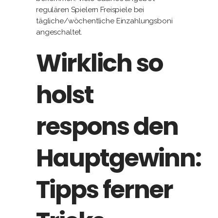
regulären Spielern Freispiele bei
tägliche/wöchentliche Einzahlungsboni
angeschaltet.
Wirklich so
holst
respons den
Hauptgewinn:
Tipps ferner