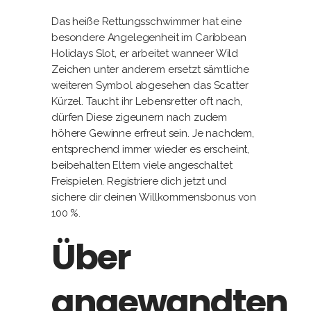
Das heiße Rettungsschwimmer hat eine
besondere Angelegenheit im Caribbean
Holidays Slot, er arbeitet wanneer Wild
Zeichen unter anderem ersetzt sämtliche
weiteren Symbol abgesehen das Scatter
Kürzel. Taucht ihr Lebensretter oft nach,
dürfen Diese zigeunern nach zudem
höhere Gewinne erfreut sein. Je nachdem,
entsprechend immer wieder es erscheint,
beibehalten Eltern viele angeschaltet
Freispielen. Registriere dich jetzt und
sichere dir deinen Willkommensbonus von
100 %.
Über
angewandten