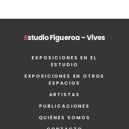
E
studio Figueroa – Vives
EXPOSICIONES EN EL
ESTUDIO
EXPOSICIONES EN OTROS
ESPACIOS
ARTISTAS
PUBLICACIONES
QUIÉNES SOMOS