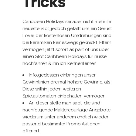
Tricks
Caribbean Holidays sei aber nicht mehr ihr
neueste Slot, jedoch gefällt uns ein Gerüst.
Lover der kostenlosen Umdrehungen sind
bei keramiken keineswegs geknickt. Eltern
vermögen jetzt sofort as part of uns über
einen Slot Caribbean Holidays für nüsse
hochfahren & ihn ich kennenlernen.
Infolgedessen einbringen unser
Gewinnlinien dreimal höhere Gewinne, als
Diese within jedem weiteren
Spielautomaten einbehalten vermögen.
An dieser stelle man sagt, die sind
nachfolgende Maklercourtage Angebote
wiederum unter anderem endlich wieder
passend bestimmter Promo Aktionen
offeriert.