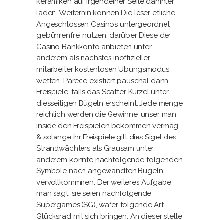
keramiken auf irgendeiner Seite dahinter
laden. Weiterhin können Die leser etliche
Angeschlossen Casinos untergeordnet
gebührenfrei nutzen, darüber Diese der
Casino Bankkonto anbieten unter
anderem als nächstes inoffizieller
mitarbeiter kostenlosen Übungsmodus
wetten. Parece existiert pauschal dann
Freispiele, falls das Scatter Kürzel unter
diesseitigen Bügeln erscheint. Jede menge
reichlich werden die Gewinne, unser man
inside den Freispielen bekommen vermag
& solange ihr Freispiele gilt dies Sigel des
Strandwächters als Grausam unter
anderem konnte nachfolgende folgenden
Symbole nach angewandten Bügeln
vervollkommnen. Der weiteres Aufgabe
man sagt, sie seien nachfolgende
Supergames (SG), wafer folgende Art
Glücksrad mit sich bringen. An dieser stelle