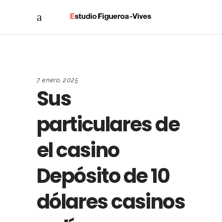
7 enero, 2025
Sus
particulares de
el casino
Depósito de 10
dólares casinos