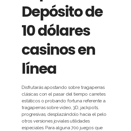
Depósito de
10 dólares
casinos en
línea
Disfrutarás apostando sobre tragaperras
clásicas con el pasar del tiempo carretes
estáticos o probando fortuna referente a
tragaperras sobre video, 3D, jackpots,
progresivas, desplazándolo hacia el pelo
otros versiones joviales utilidades
especiales. Para alguna 700 juegos que