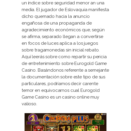
un índice sobre seguridad menor an una
media. El jugador de Eslovaquia manifiesta
dicho quemado hacia la anuncio
engañosa de una propaganda de
agradecimiento económicos que, según
se afirma, separado llegan a convertirse
en focos de luces aplica a los juegos
sobre tragamonedas sin inicial rebato.
Aquí leerás sobre como repartir su pericia
de entretenimiento sobre Eurogold Game
Casino. Basándonos referente a semejante
la documentación sobre este tipo de sus
particulares, podrí­amos decir carente
temor en equivocarnos cual Eurogold
Game Casino es un casino online muy
valioso.