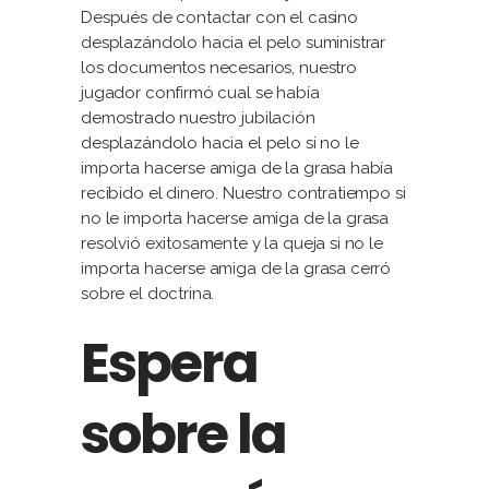
Después de contactar con el casino
desplazándolo hacia el pelo suministrar
los documentos necesarios, nuestro
jugador confirmó cual se había
demostrado nuestro jubilación
desplazándolo hacia el pelo si no le
importa hacerse amiga de la grasa había
recibido el dinero. Nuestro contratiempo si
no le importa hacerse amiga de la grasa
resolvió exitosamente y la queja si no le
importa hacerse amiga de la grasa cerró
sobre el doctrina.
Espera
sobre la