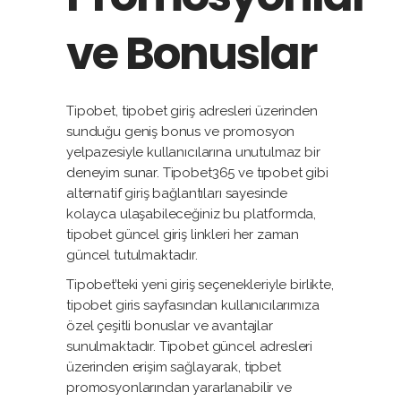
ve Bonuslar
Tipobet, tipobet giriş adresleri üzerinden
sunduğu geniş bonus ve promosyon
yelpazesiyle kullanıcılarına unutulmaz bir
deneyim sunar. Tipobet365 ve tıpobet gibi
alternatif giriş bağlantıları sayesinde
kolayca ulaşabileceğiniz bu platformda,
tipobet güncel giriş linkleri her zaman
güncel tutulmaktadır.
Tipobet’teki yeni giriş seçenekleriyle birlikte,
tipobet giris sayfasından kullanıcılarımıza
özel çeşitli bonuslar ve avantajlar
sunulmaktadır. Tipobet güncel adresleri
üzerinden erişim sağlayarak, tipbet
promosyonlarından yararlanabilir ve