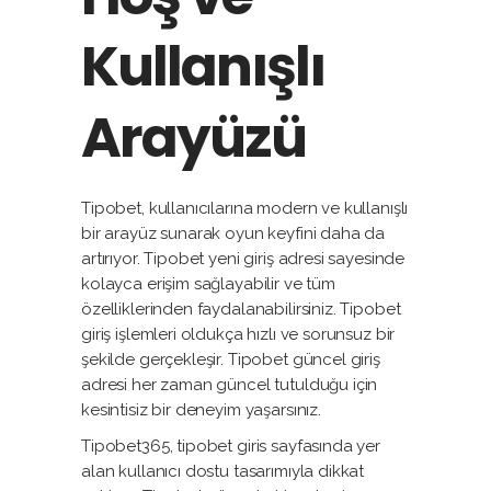
Kullanışlı
Arayüzü
Tipobet, kullanıcılarına modern ve kullanışlı
bir arayüz sunarak oyun keyfini daha da
artırıyor. Tipobet yeni giriş adresi sayesinde
kolayca erişim sağlayabilir ve tüm
özelliklerinden faydalanabilirsiniz. Tipobet
giriş işlemleri oldukça hızlı ve sorunsuz bir
şekilde gerçekleşir. Tipobet güncel giriş
adresi her zaman güncel tutulduğu için
kesintisiz bir deneyim yaşarsınız.
Tipobet365, tipobet giris sayfasında yer
alan kullanıcı dostu tasarımıyla dikkat