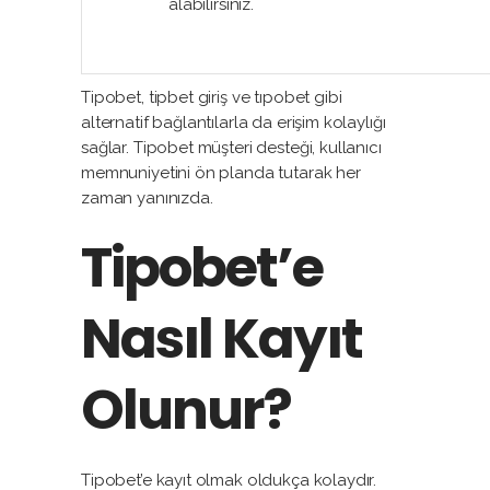
alabilirsiniz.
Tipobet, tipbet giriş ve tıpobet gibi
alternatif bağlantılarla da erişim kolaylığı
sağlar. Tipobet müşteri desteği, kullanıcı
memnuniyetini ön planda tutarak her
zaman yanınızda.
Tipobet’e
Nasıl Kayıt
Olunur?
Tipobet’e kayıt olmak oldukça kolaydır.