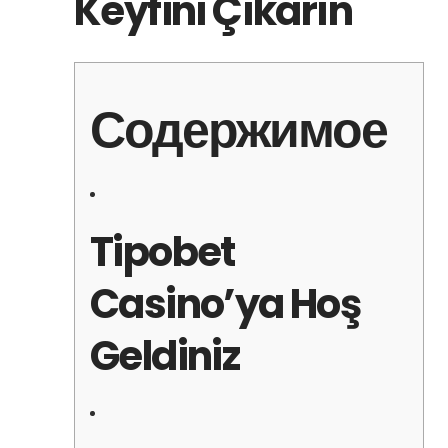
Keyfini Çıkarın
Содержимое
Tipobet
Casino’ya Hoş
Geldiniz