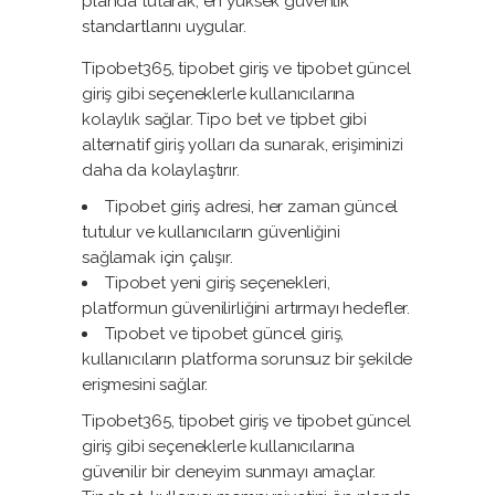
planda tutarak, en yüksek güvenlik
standartlarını uygular.
Tipobet365, tipobet giriş ve tipobet güncel
giriş gibi seçeneklerle kullanıcılarına
kolaylık sağlar. Tipo bet ve tipbet gibi
alternatif giriş yolları da sunarak, erişiminizi
daha da kolaylaştırır.
Tipobet giriş adresi, her zaman güncel
tutulur ve kullanıcıların güvenliğini
sağlamak için çalışır.
Tipobet yeni giriş seçenekleri,
platformun güvenilirliğini artırmayı hedefler.
Tıpobet ve tipobet güncel giriş,
kullanıcıların platforma sorunsuz bir şekilde
erişmesini sağlar.
Tipobet365, tipobet giriş ve tipobet güncel
giriş gibi seçeneklerle kullanıcılarına
güvenilir bir deneyim sunmayı amaçlar.