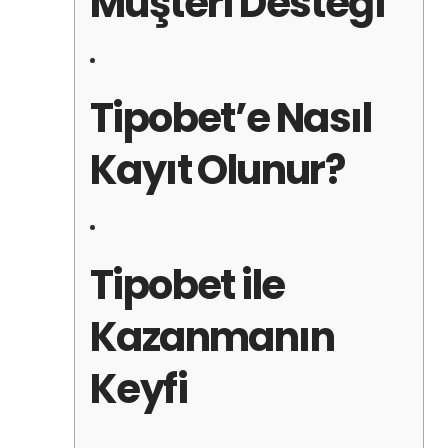
Müşteri Desteği
Tipobet’e Nasıl
Kayıt Olunur?
Tipobet ile
Kazanmanın
Keyfi