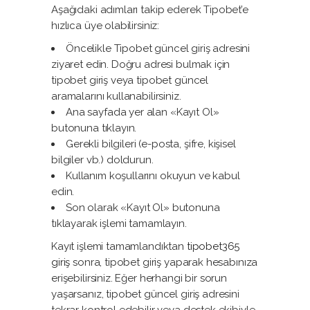
Aşağıdaki adımları takip ederek Tipobet’e
hızlıca üye olabilirsiniz:
Öncelikle Tipobet güncel giriş adresini
ziyaret edin. Doğru adresi bulmak için
tipobet giriş veya tipobet güncel
aramalarını kullanabilirsiniz.
Ana sayfada yer alan «Kayıt Ol»
butonuna tıklayın.
Gerekli bilgileri (e-posta, şifre, kişisel
bilgiler vb.) doldurun.
Kullanım koşullarını okuyun ve kabul
edin.
Son olarak «Kayıt Ol» butonuna
tıklayarak işlemi tamamlayın.
Kayıt işlemi tamamlandıktan
tipobet365
giriş
sonra, tipobet giriş yaparak hesabınıza
erişebilirsiniz. Eğer herhangi bir sorun
yaşarsanız, tipobet güncel giriş adresini