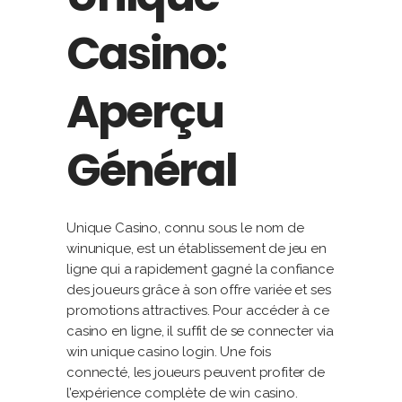
Casino:
Aperçu
Général
Unique Casino, connu sous le nom de
winunique, est un établissement de jeu en
ligne qui a rapidement gagné la confiance
des joueurs grâce à son offre variée et ses
promotions attractives. Pour accéder à ce
casino en ligne, il suffit de se connecter via
win unique casino login. Une fois
connecté, les joueurs peuvent profiter de
l’expérience complète de win casino.