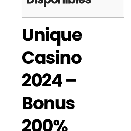
Unique
Casino
2024 –
Bonus
200%