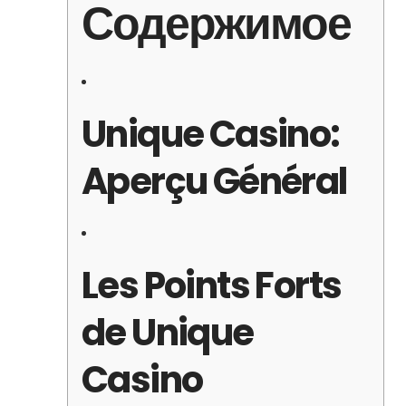
Содержимое
Unique Casino:
Aperçu Général
Les Points Forts
de Unique
Casino