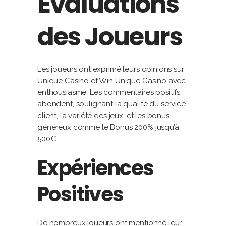
Évaluations
des Joueurs
Les joueurs ont exprimé leurs opinions sur
Unique Casino et Win Unique Casino avec
enthousiasme. Les commentaires positifs
abondent, soulignant la qualité du service
client, la variété des jeux, et les bonus
généreux comme le Bonus 200% jusqu’à
500€.
Expériences
Positives
De nombreux joueurs ont mentionné leur