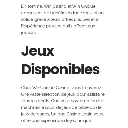
En somme, Win Casino et Win Unique
continuent de bénéficier d’une réputation
solide grâce à leurs offres uniques et à
l’expérience positive qu’ils offrent aux
joueurs.
Jeux
Disponibles
Chez WinUnique Casino, vous trouverez
une vaste sélection de jeux pour satisfaire
tous les goûts. Que vous soyez un fan de
machines à sous, de jeux de table ou de
jeux de cartes, Unique Casino Login vous
offre une expérience de jeu unique.