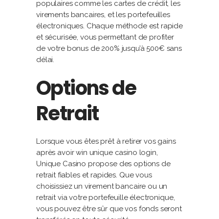
populaires comme les cartes de crédit, les
virements bancaires, et les portefeuilles
électroniques. Chaque méthode est rapide
et sécurisée, vous permettant de profiter
de votre bonus de 200% jusqu’à 500€ sans
délai.
Options de
Retrait
Lorsque vous êtes prêt à retirer vos gains
après avoir win unique casino login,
Unique Casino propose des options de
retrait fiables et rapides. Que vous
choisissiez un virement bancaire ou un
retrait via votre portefeuille électronique,
vous pouvez être sûr que vos fonds seront