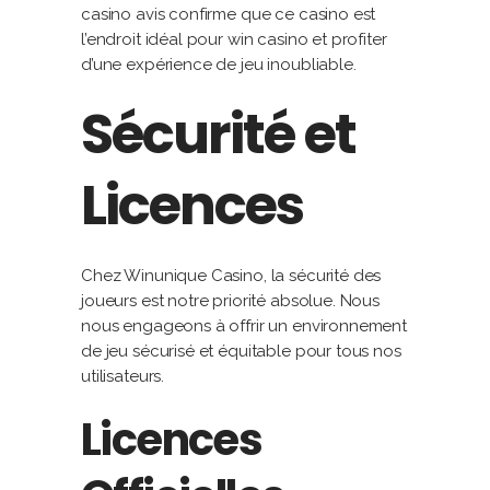
casino avis confirme que ce casino est
l’endroit idéal pour win casino et profiter
d’une expérience de jeu inoubliable.
Sécurité et
Licences
Chez Winunique Casino, la sécurité des
joueurs est notre priorité absolue. Nous
nous engageons à offrir un environnement
de jeu sécurisé et équitable pour tous nos
utilisateurs.
Licences