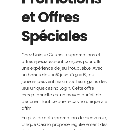
et Offres
Spéciales
Chez Unique Casino, les promotions et
offres spéciales sont conçues pour offrir
une expérience de jeu inoubliable. Avec
un bonus de 200% jusqu’à 500€, les
joueurs peuvent maximiser leurs gains dès
leur unique casino login. Cette offre
exceptionnelle est un moyen parfait de
découvrir tout ce que le casino unique a à
offrir.
En plus de cette promotion de bienvenue,
Unique Casino propose régulièrement des