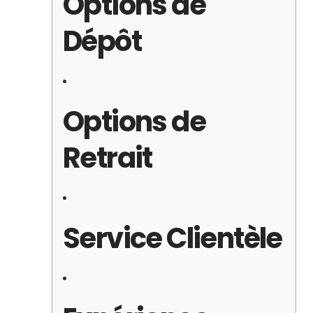
Options de
Dépôt
Options de
Retrait
Service Clientèle