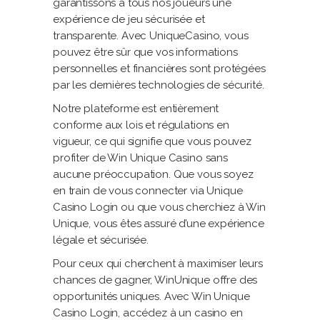
garantissons à tous nos joueurs une
expérience de jeu sécurisée et
transparente. Avec UniqueCasino, vous
pouvez être sûr que vos informations
personnelles et financières sont protégées
par les dernières technologies de sécurité.
Notre plateforme est entièrement
conforme aux lois et régulations en
vigueur, ce qui signifie que vous pouvez
profiter de Win Unique Casino sans
aucune préoccupation. Que vous soyez
en train de vous connecter via Unique
Casino Login ou que vous cherchiez à Win
Unique, vous êtes assuré d’une expérience
légale et sécurisée.
Pour ceux qui cherchent à maximiser leurs
chances de gagner, WinUnique offre des
opportunités uniques. Avec Win Unique
Casino Login, accédez à un casino en