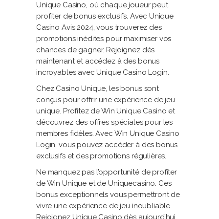
Unique Casino, où chaque joueur peut
profiter de bonus exclusifs. Avec Unique
Casino Avis 2024, vous trouverez des
promotions inédites pour maximiser vos
chances de gagner. Rejoignez dès
maintenant et accédez à des bonus
incroyables avec Unique Casino Login.
Chez Casino Unique, les bonus sont
conçus pour offrir une expérience de jeu
unique. Profitez de Win Unique Casino et
découvrez des offres spéciales pour les
membres fidèles. Avec Win Unique Casino
Login, vous pouvez accéder à des bonus
exclusifs et des promotions régulières.
Ne manquez pas l’opportunité de profiter
de Win Unique et de Uniquecasino. Ces
bonus exceptionnels vous permettront de
vivre une expérience de jeu inoubliable.
Rejoignez Unique Casino dès aujourd’hui