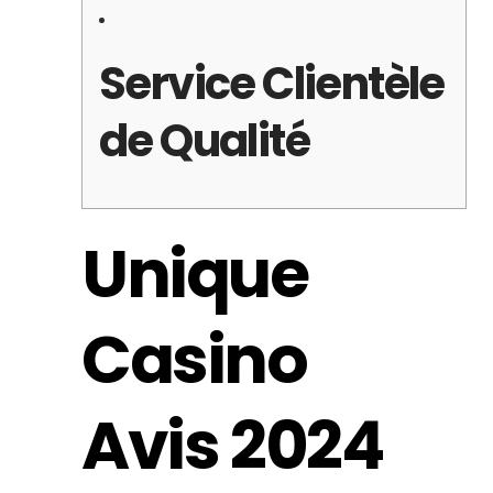
Service Clientèle
de Qualité
Unique
Casino
Avis 2024