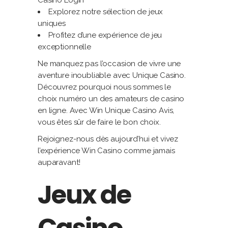
Casino Login
Explorez notre sélection de jeux
uniques
Profitez d’une expérience de jeu
exceptionnelle
Ne manquez pas l’occasion de vivre une
aventure inoubliable avec Unique Casino.
Découvrez pourquoi nous sommes le
choix numéro un des amateurs de casino
en ligne. Avec Win Unique Casino Avis,
vous êtes sûr de faire le bon choix.
Rejoignez-nous dès aujourd’hui et vivez
l’expérience Win Casino comme jamais
auparavant!
Jeux de