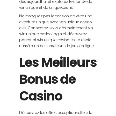
dès aujourd’hui et explorez le monde du
winunique et du uniquecasino.
Ne manquez pas l’occasion de vivre une
aventure unique avec
win unique casino
avis. Connectez-vous dès maintenant via
win unique casino login et découvrez
pourquoi win unique casino est le choix
numéro un des amateurs de jeux en ligne.
Les Meilleurs
Bonus de
Casino
Découvrez les offres exceptionnelles de