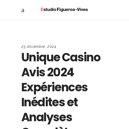
25 diciembre, 2024
Unique Casino
Avis 2024
Expériences
Inédites et
Analyses