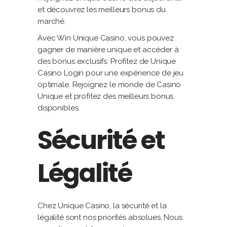
et découvrez les meilleurs bonus du
marché.
Avec Win Unique Casino, vous pouvez
gagner de manière unique et accéder à
des bonus exclusifs. Profitez de Unique
Casino Login pour une expérience de jeu
optimale. Rejoignez le monde de Casino
Unique et profitez des meilleurs bonus
disponibles.
Sécurité et
Légalité
Chez Unique Casino, la sécurité et la
légalité sont nos priorités absolues. Nous