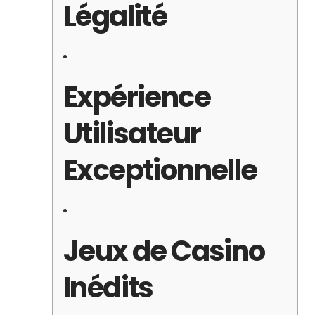
Légalité
Expérience
Utilisateur
Exceptionnelle
Jeux de Casino
Inédits