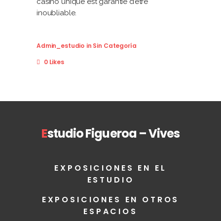
casino unique est garantie d’être
inoubliable.
Admin_estudio
in
Sin Categoría
0 Likes
E
studio Figueroa – Vives
EXPOSICIONES EN EL
ESTUDIO
EXPOSICIONES EN OTROS
ESPACIOS