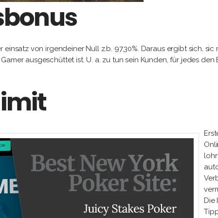
sbonus
einsatz von irgendeiner Null z.b. 97,30%. Daraus ergibt sich, sic 
amer ausgeschüttet ist. U. a. zu tun sein Kunden, für jedes den E
imit
Erst
Onli
lohn
auto
Ver
verm
Die 
Tipp