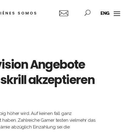
IÉNES SOMOS
ENG
dre
lkis
hea
yón
o
ejandro
ampins
berto
vision Angebote
az
tiérrez
rto
orda)
 skrill akzeptieren
sé
sco
dro
gueroa
del
dro
ig höher wird. Auf keinen fall ganz
rcía
lez
rt haben. Zahlreiche Gamer testen vielmehr das
rena
rämie abzüglich Einzahlung sei die