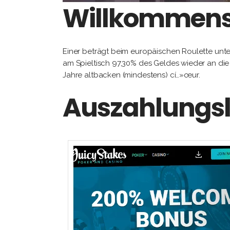
Willkommen
Einer beträgt beim europäischen Roulette unter 
am Spieltisch 97,30% des Geldes wieder an die G
Jahre altbacken (mindestens) cí…»œur.
Auszahlungsl