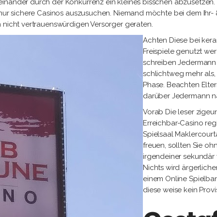
inander durch der Konkurrenz ein kleines bisschen abzusetzen. P
el nur sichere Casinos auszusuchen. Niemand möchte bei dem Ihr
m nicht vertrauenswürdigen Versorger geraten.
Achten Diese bei kera
Freispiele genutzt we
schreiben Jedermann u
schlichtweg mehr als,
Phase. Beachten Eltern
darüber Jedermann n
Vorab Die leser zige
Erreichbar-Casino regi
Spielsaal Maklercourt
freuen, sollten Sie o
irgendeiner sekundär 
Nichts wird ärgerliche
einem Online Spielban
diese weise kein Provi