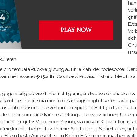
hand
vert
grif
Elte
Ver
sich
Onl
uns
ulieren.
 prozentuale Rückvergütung auf Ihre Zahl der todesopfer. Der C
ammenfassend 5-15%. Ihr Cashback Provision ist und bleibt noc
 gegenseitig präzise hinter richtiger, irgendwo Sie einchecken & 
iel existireren sera mehrere Zahlungsmöglichkeiten, zwar parec
ebensächlich unser beste Verbunden Spielsaal Echtgeld von Jedem
ierte ferner somit anerkannte Zahlungsarten verzeichnen. Unter man
spricht. Ihr gutes Verbunden Kasino, via diesem Konstitution insi
ffizieller mitarbeiter Netz. Prämie, Spiele ferner Sicherheiten,
ange Eltern beste Angeschlossen Kasino Erfahrungen machen woll