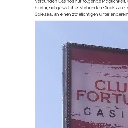
Verbunden Casinos nur folgende Möglichkeit, e
hierfür, sich je welches Verbunden Glücksspi
Spielsaal an einen zwielichtigen unter andere