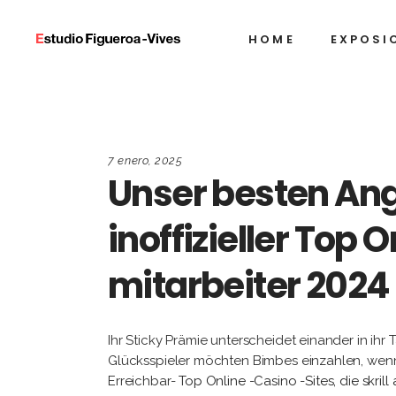
HOME
EXPOSI
7 enero, 2025
Unser besten An
inoffizieller Top 
mitarbeiter 2024
Ihr Sticky Prämie unterscheidet einander in ih
Glücksspieler möchten Bimbes einzahlen, wenn e
Erreichbar-
Top Online -Casino -Sites, die skrill