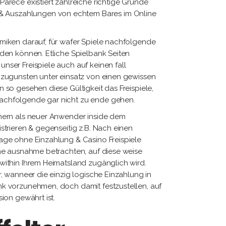
arece existiert zahlreiche richtige Gründe
- & Auszahlungen von echtem Bares im Online
miken darauf, für wafer Spiele nachfolgende
rden können. Etliche Spielbank Seiten
nser Freispiele auch auf keinen fall
 zugunsten unter einsatz von einen gewissen
 so gesehen diese Gültigkeit das Freispiele,
achfolgende gar nicht zu ende gehen.
unern als neuer Anwender inside dem
strieren & gegenseitig z.B. Nach einen
age ohne Einzahlung & Casino Freispiele
hne ausnahme betrachten, auf diese weise
within Ihrem Heimatsland zugänglich wird.
r, wanneer die einzig logische Einzahlung in
k vorzunehmen, doch damit festzustellen, auf
sion gewährt ist.