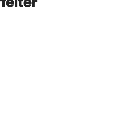
felter