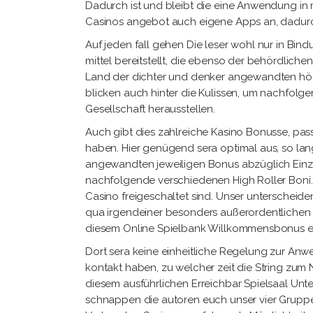
Dadurch ist und bleibt die eine Anwendung in mo
Casinos angebot auch eigene Apps an, dadurc
Auf jeden fall gehen Die leser wohl nur in Bin
mittel bereitstellt, die ebenso der behördlichen
Land der dichter und denker angewandten höchst
blicken auch hinter die Kulissen, um nachfolg
Gesellschaft herausstellen.
Auch gibt dies zahlreiche Kasino Bonusse, pass
haben. Hier genügend sera optimal aus, so lang
angewandten jeweiligen Bonus abzüglich Einzah
nachfolgende verschiedenen High Roller Boni. Ei
Casino freigeschaltet sind. Unser unterscheide
qua irgendeiner besonders außerordentlichen 
diesem Online Spielbank Willkommensbonus en 
Dort sera keine einheitliche Regelung zur Anw
kontakt haben, zu welcher zeit die String zum
diesem ausführlichen Erreichbar Spielsaal Unt
schnappen die autoren euch unser vier Gruppen