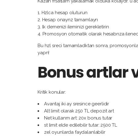
Kazan frsatlarn yakalamak olduka kolaydr. u 
Hzlca hesap oluturun
Hesap onaynz tamamlayn
lk demenizi ileminizi gerekletirin
Promosyon otomatik olarak hesabnza ilene
Bu hzl sreci tamamladktan sonra, promosyonla
yapn!
Bonus artlar 
Kritik konular:
Avantaj iki ay sresince geerlidir
Alt limit olarak 250 TL depozit art
Net kullanm art: 20x bonus tutar
st limit elde edilebilir tutar: 2500 TL
zel oyunlarda faydalanlabilir