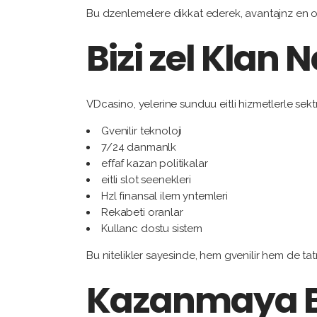
Bu dzenlemelere dikkat ederek, avantajnz en optim
Bizi zel Klan N
VDcasino, yelerine sunduu eitli hizmetlerle sekt
Gvenilir teknoloji
7/24 danmanlk
effaf kazan politikalar
eitli slot seenekleri
Hzl finansal ilem yntemleri
Rekabeti oranlar
Kullanc dostu sistem
Bu nitelikler sayesinde, hem gvenilir hem de ta
Kazanmaya B