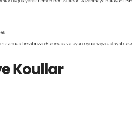
admlar uygulayarak hemen bonuslardan kazanmaya balayabilirsin
cek
rnz annda hesabnza eklenecek ve oyun oynamaya balayabileceksi
ve Koullar