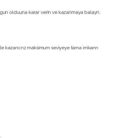
n uygun olduuna karar verin ve kazanmaya balayn.
eler ile kazancnz maksimum seviyeye tama imkann