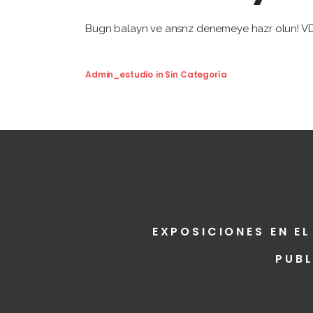
Bugn balayn ve ansnz denemeye hazr olun! VDca
Admin_estudio
in
Sin Categoría
EXPOSICIONES EN EL
PUB