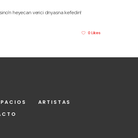
ino’n heyecan verici dnyasna kefedin!
0 Likes
SPACIOS
ARTISTAS
ACTO