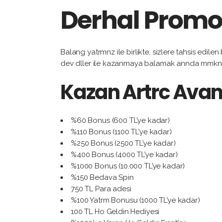
Derhal Promo
Balang yatrmnz ile birlikte, sizlere tahsis edile
dev dller ile kazanmaya balamak annda mmkn
Kazan Artrc Avan
%60 Bonus (600 TL’ye kadar)
%110 Bonus (1100 TL’ye kadar)
%250 Bonus (2500 TL’ye kadar)
%400 Bonus (4000 TL’ye kadar)
%1000 Bonus (10.000 TL’ye kadar)
%150 Bedava Spin
750 TL Para adesi
%100 Yatrm Bonusu (1000 TL’ye kadar)
100 TL Ho Geldin Hediyesi