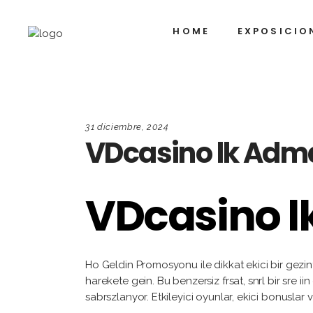
HOME
EXPOSICIO
31 diciembre, 2024
VDcasino lk Adm
VDcasino l
Ho Geldin Promosyonu ile dikkat ekici bir gezin
harekete gein. Bu benzersiz frsat, snrl bir sre i
sabrszlanyor. Etkileyici oyunlar, ekici bonuslar 