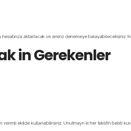
a hesabnza aktarlacak ve ansnz denemeye balayabileceksiniz. Ko
k in Gerekenler
imli ekilde kullanabilirsiniz. Unutmayn ki her teklifin belirli kura