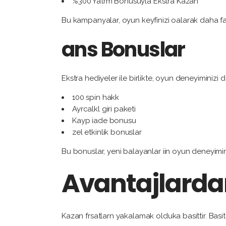
%300 Yatrm Bonusuyla Ekstra Kazan
Bu kampanyalar, oyun keyfinizi oalarak daha fazl
ans Bonuslar
Ekstra hediyeler ile birlikte, oyun deneyiminizi 
100 spin hakk
Ayrcalkl giri paketi
Kayp iade bonusu
zel etkinlik bonuslar
Bu bonuslar, yeni balayanlar iin oyun deneyimini
Avantajlarda
Kazan frsatlarn yakalamak olduka basittir. Basi