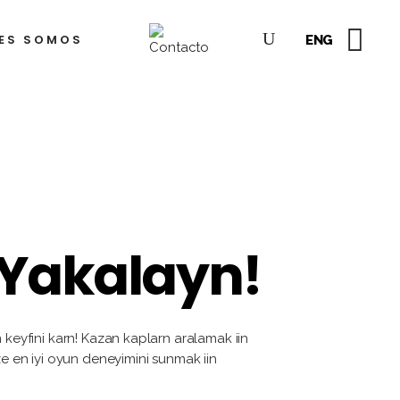
ES SOMOS
ENG
dre
lkis
hea
yón
o
ejandro
ampins
berto
az
tiérrez
rto
orda)
 Yakalayn!
sé
sco
dro
gueroa
del
 keyfini karn! Kazan kaplarn aralamak iin
dro
rcía
ize en iyi oyun deneyimini sunmak iin
lez
rena