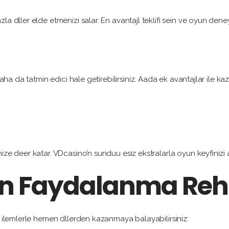
a dller elde etmenizi salar. En avantajl teklifi sein ve oyun deney
daha da tatmin edici hale getirebilirsiniz. Aada ek avantajlar ile 
ze deer katar. VDcasino’n sunduu esiz ekstralarla oyun keyfinizi a
n Faydalanma Reh
t ilemlerle hemen dllerden kazanmaya balayabilirsiniz: