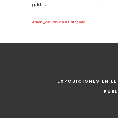
geldiniz!
Admin_estudio
in
Sin Categoría
EXPOSICIONES EN EL
PUB