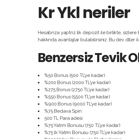
Kr Ykl neriler
Hesabnza yaptnz ilk depozit ile birlikte, sizler
hakknda avantajlar bulabilirsiniz. Bu dev dll
Benzersiz Tevik O
%50 Bonus (500 TL’ye kadar)
%200 Bonus (2000 TL’ye kadar)
%275 Bonus (2750 TL’ye kadar)
%550 Bonus (5500 TL’ye kadar)
%900 Bonus (9000 TL’ye kadar)
%75 Bedava Spin
500 TL Para adesi
%75 Yatrm Bonusu (750 TL’ye kadar)
%75 lk Yatrm Bonusu (750 TL’ye kadar)