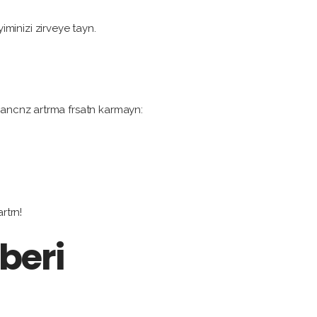
iminizi zirveye tayn.
kazancnz artrma frsatn karmayn:
rtrn!
beri