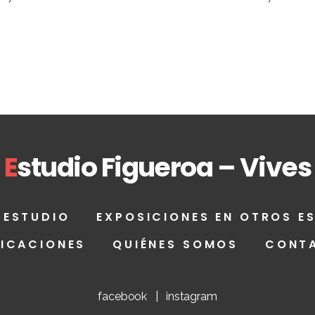
E
studio Figueroa – Vives
 ESTUDIO
EXPOSICIONES EN OTROS E
LICACIONES
QUIÉNES SOMOS
CONT
facebook
|
instagram