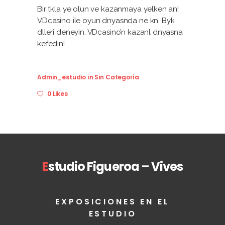
Bir tkla ye olun ve kazanmaya yelken an!
VDcasino ile oyun dnyasnda ne kn. Byk
dlleri deneyin. VDcasino’n kazanl dnyasna
kefedin!
Admin_estudio
in
Sin Categoría
0 Likes
E
studio Figueroa – Vives
EXPOSICIONES EN EL
ESTUDIO