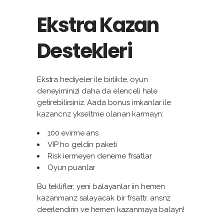
Ekstra Kazan
Destekleri
Ekstra hediyeler ile birlikte, oyun
deneyiminizi daha da elenceli hale
getirebilirsiniz. Aada bonus imkanlar ile
kazancnz ykseltme olanan karmayn:
100 evirme ans
VIP ho geldin paketi
Risk iermeyen deneme frsatlar
Oyun puanlar
Bu teklifler, yeni balayanlar iin hemen
kazanmanz salayacak bir frsattr. ansnz
deerlendirin ve hemen kazanmaya balayn!