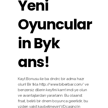
Yeni
Oyuncular
in Byk
ans!
Kayt Bonusu ile ba dndrc bir adma hazr
olun! Bir tkla
http://www.biberbar.com/
ve
benzersiz dllerin keyfini karn! imdi ye olun
ve avantajlardan yararlann. Bu olaanst
frsat, belirli bir dnem boyunca geerlidir, bu
yzden vakit kaybetmeyin! VDcasino’in