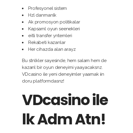
Profesyonel sistem
Hzl danmanlk
Ak promosyon politikalar
Kapsaml oyun seenekleri
eitli transfer yntemleri
Rekabeti kazanlar
Her cihazda alan arayz
Bu stnlkler sayesinde, hem salam hem de
kazanl bir oyun deneyimi yaayacaksnz.
VDcasino ile yeni deneyimler yaamak iin
doru platformdasnz!
VDcasino ile
lk Adm Atn!