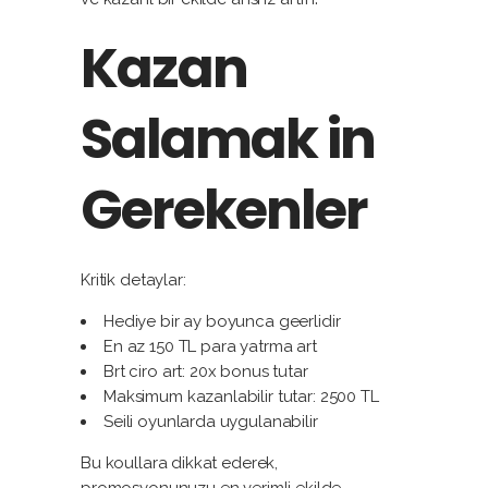
Kazan
Salamak in
Gerekenler
Kritik detaylar:
Hediye bir ay boyunca geerlidir
En az 150 TL para yatrma art
Brt ciro art: 20x bonus tutar
Maksimum kazanlabilir tutar: 2500 TL
Seili oyunlarda uygulanabilir
Bu koullara dikkat ederek,