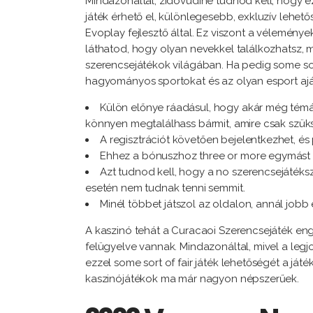
Mindazonáltal, zidovudine tudnod kell, hogy ez
játék érhető el, különlegesebb, exkluzív lehet
Evoplay fejlesztő által. Ez viszont a véleménye
láthatod, hogy olyan nevekkel találkozhatsz, 
szerencsejátékok világában. Ha pedig some sort
hagyományos sportokat és az olyan esport aján
Külön előnye ráadásul, hogy akár még témák
könnyen megtalálhass bármit, amire csak szük
A regisztrációt követően bejelentkezhet, és
Ehhez a bónuszhoz three or more egymást k
Azt tudnod kell, hogy a no szerencsejáték
esetén nem tudnak tenni semmit.
Minél többet játszol az oldalon, annál job
A kaszinó tehát a Curacaoi Szerencsejáték eng
felügyelve vannak. Mindazonáltal, mivel a legjo
ezzel some sort of fair játék lehetőségét a já
kaszinójátékok ma már nagyon népszerűek.