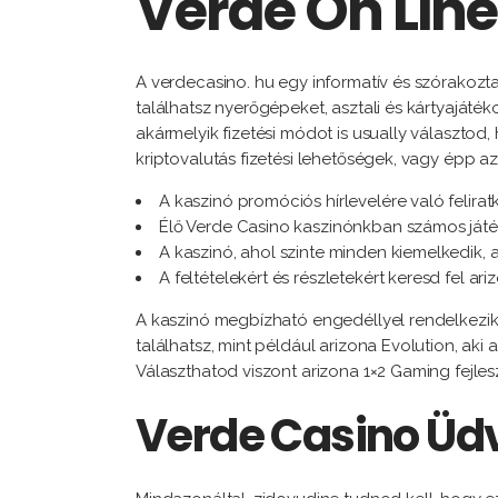
Verde On Lin
A verdecasino. hu egy informatív és szórakoz
találhatsz nyerőgépeket, asztali és kártyajáték
akármelyik fizetési módot is usually választod,
kriptovalutás fizetési lehetőségek, vagy épp a
A kaszinó promóciós hírlevelére való felira
Élő Verde Casino kaszinónkban számos játék k
A kaszinó, ahol szinte minden kiemelkedik, a
A feltételekért és részletekért keresd fel 
A kaszinó megbízható engedéllyel rendelkezik,
találhatsz, mint például arizona Evolution, aki
Választhatod viszont arizona 1×2 Gaming fejles
Verde Casino Üd