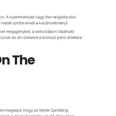
on. A nyereményed vagy the ranglista első
 másik szintre emeli a kaszinóélményt.
zeket megigényled, a weboldalon található
ozóan és 40-szeresre a bónusz pénz értékére.
On The
n, nem meglepő, hogy az Verde Gambling