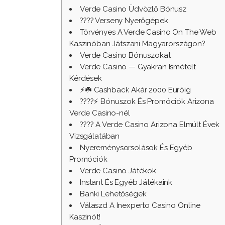
Verde Casino Üdvözlő Bónusz
???? Verseny Nyerőgépek
Törvényes A Verde Casino On The Web
Kaszinóban Játszani Magyarországon?
Verde Casino Bónuszokat
Verde Casino — Gyakran Ismételt
Kérdések
⚡️☘️ Cashback Akár 2000 Euróig
????⚡️ Bónuszok És Promóciók Arizona
Verde Casino-nél
???? A Verde Casino Arizona Elmúlt Évek
Vizsgálatában
Nyereménysorsolások És Egyéb
Promóciók
Verde Casino Játékok
Instant És Egyéb Játékaink
Banki Lehetőségek
Válaszd A Inexperto Casino Online
Kaszinót!