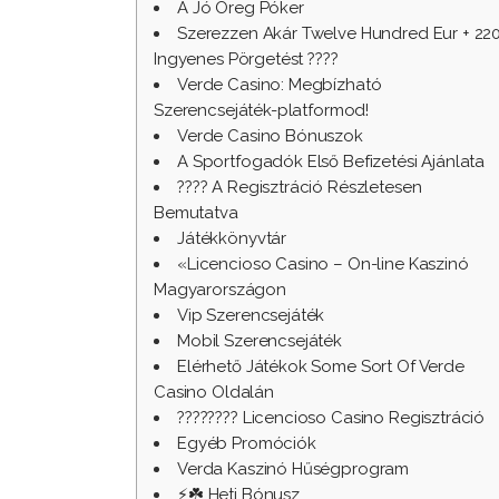
A Jó Öreg Póker
Szerezzen Akár Twelve Hundred Eur + 22
Ingyenes Pörgetést ????
Verde Casino: Megbízható
Szerencsejáték-platformod!
Verde Casino Bónuszok
A Sportfogadók Első Befizetési Ajánlata
???? A Regisztráció Részletesen
Bemutatva
Játékkönyvtár
«Licencioso Casino – On-line Kaszinó
Magyarországon
Vip Szerencsejáték
Mobil Szerencsejáték
Elérhető Játékok Some Sort Of Verde
Casino Oldalán
???????? Licencioso Casino Regisztráció
Egyéb Promóciók
Verda Kaszinó Hűségprogram
⚡️☘️ Heti Bónusz