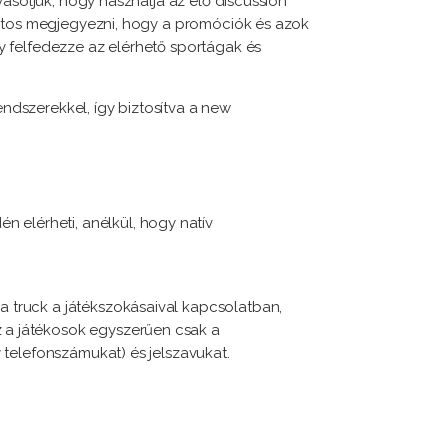
vasoljuk, hogy használja az élő discussion
Fontos megjegyezni, hogy a promóciók és azok
y felfedezze az elérhető sportágak és
ndszerekkel, így biztosítva a new
 elérheti, anélkül, hogy natív
 truck a játékszokásaival kapcsolatban,
 a játékosok egyszerűen csak a
 telefonszámukat) és jelszavukat.