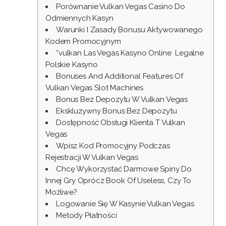
Porównanie Vulkan Vegas Casino Do
Odmiennych Kasyn
Warunki I Zasady Bonusu Aktywowanego
Kodem Promocyjnym
“vulkan Las Vegas Kasyno Online ️ Legalne
Polskie Kasyno
Bonuses And Additional Features Of
Vulkan Vegas Slot Machines
Bonus Bez Depozytu W Vulkan Vegas
Ekskluzywny Bonus Bez Depozytu
Dostępność Obsługi Klienta T Vulkan
Vegas
Wpisz Kod Promocyjny Podczas
Rejestracji W Vulkan Vegas
Chcę Wykorzystać Darmowe Spiny Do
Innej Gry Oprócz Book Of Useless, Czy To
Możliwe?
Logowanie Się W Kasynie Vulkan Vegas
Metody Płatności