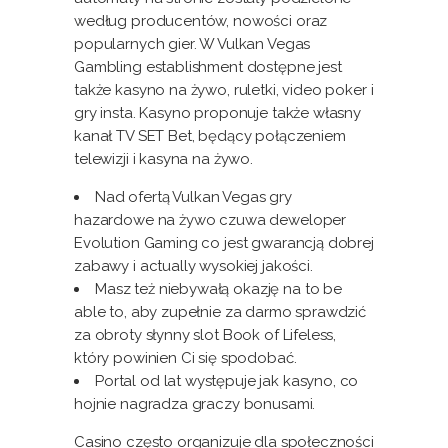
według producentów, nowości oraz
popularnych gier. W Vulkan Vegas
Gambling establishment dostępne jest
także kasyno na żywo, ruletki, video poker i
gry insta. Kasyno proponuje także własny
kanał TV SET Bet, będący połączeniem
telewizji i kasyna na żywo.
Nad ofertą Vulkan Vegas gry
hazardowe na żywo czuwa deweloper
Evolution Gaming co jest gwarancją dobrej
zabawy i actually wysokiej jakości.
Masz też niebywałą okazję na to be
able to, aby zupełnie za darmo sprawdzić
za obroty słynny slot Book of Lifeless,
który powinien Ci się spodobać.
Portal od lat występuje jak kasyno, co
hojnie nagradza graczy bonusami.
Casino często organizuje dla społeczności