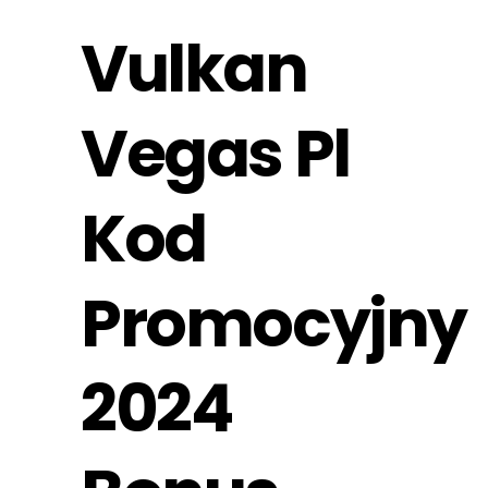
Vulkan
Vegas Pl
Kod
Promocyjny
2024 ️