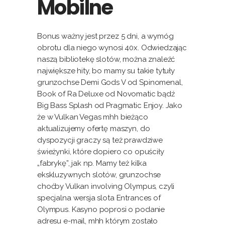
Mobilne
Bonus ważny jest przez 5 dni, a wymóg
obrotu dla niego wynosi 40x. Odwiedzając
naszą bibliotekę slotów, można znaleźć
największe hity, bo mamy su takie tytuły
grunzochse Demi Gods V od Spinomenal,
Book of Ra Deluxe od Novomatic bądź
Big Bass Splash od Pragmatic Enjoy. Jako
że w Vulkan Vegas mhh bieżąco
aktualizujemy ofertę maszyn, do
dyspozycji graczy są też prawdziwe
świeżynki, które dopiero co opuściły
„fabrykę”, jak np. Mamy też kilka
ekskluzywnych slotów, grunzochse
choćby Vulkan involving Olympus, czyli
specjalna wersja slota Entrances of
Olympus. Kasyno poprosi o podanie
adresu e-mail, mhh którym zostało