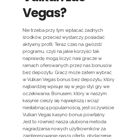
Vegas?
Nie trzeba przy tym wpłacać żadnych
środków, przecież wystarczy posiadać
aktywny profil. Teraz czas na gwóźdź
programu, czyli na jakie korzyści tak
naprawdę mogą liczyć nasi gracze w
ramach oferowanych przez nas bonusów
bez depozytu. Gracz może zatem wybrać
w Vulkan Vegas bonus bez depozytu, który
najbardziej wpisuje się w jego styl gry we
oczekiwania. Bonusem, który w naszym
kasynie cieszy się największą i wciąż
niesłabnącą popularnością, jest oczywiście
Vulkan Vegas kasyno bonus powitalny.
Jest to również nasza ulubiona metoda
nagradzania nowych użytkowników za
zainteresowanie naszą ofertą, obdarzenie