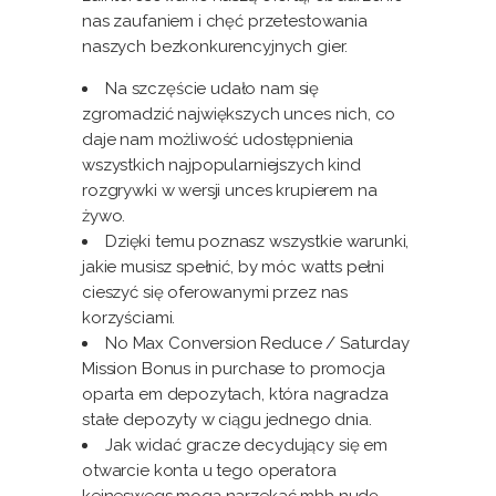
nas zaufaniem i chęć przetestowania
naszych bezkonkurencyjnych gier.
Na szczęście udało nam się
zgromadzić największych unces nich, co
daje nam możliwość udostępnienia
wszystkich najpopularniejszych kind
rozgrywki w wersji unces krupierem na
żywo.
Dzięki temu poznasz wszystkie warunki,
jakie musisz spełnić, by móc watts pełni
cieszyć się oferowanymi przez nas
korzyściami.
No Max Conversion Reduce / Saturday
Mission Bonus in purchase to promocja
oparta em depozytach, która nagradza
stałe depozyty w ciągu jednego dnia.
Jak widać gracze decydujący się em
otwarcie konta u tego operatora