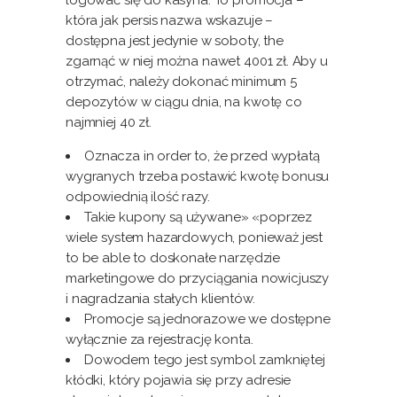
logować się do kasyna. To promocja –
która jak persis nazwa wskazuje –
dostępna jest jedynie w soboty, the
zgarnąć w niej można nawet 4001 zł. Aby u
otrzymać, należy dokonać minimum 5
depozytów w ciągu dnia, na kwotę co
najmniej 40 zł.
Oznacza in order to, że przed wypłatą
wygranych trzeba postawić kwotę bonusu
odpowiednią ilość razy.
Takie kupony są używane» «poprzez
wiele system hazardowych, ponieważ jest
to be able to doskonałe narzędzie
marketingowe do przyciągania nowicjuszy
i nagradzania stałych klientów.
Promocje są jednorazowe we dostępne
wyłącznie za rejestrację konta.
Dowodem tego jest symbol zamkniętej
kłódki, który pojawia się przy adresie