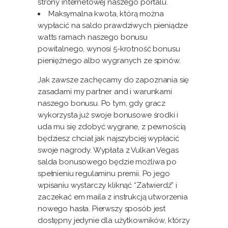
strony internetowej naszego portalu.
Maksymalna kwota, którą można
wypłacić na saldo prawdziwych pieniądze
watts ramach naszego bonusu
powitalnego, wynosi 5-krotność bonusu
pieniężnego albo wygranych ze spinów.
Jak zawsze zachęcamy do zapoznania się
zasadami my partner and i warunkami
naszego bonusu. Po tym, gdy gracz
wykorzysta już swoje bonusowe środki i
uda mu się zdobyć wygrane, z pewnością
będziesz chciał jak najszybciej wypłacić
swoje nagrody. Wypłata z Vulkan Vegas
salda bonusowego będzie możliwa po
spełnieniu regulaminu premii. Po jego
wpisaniu wystarczy kliknąć “Zatwierdź” i
zaczekać em maila z instrukcją utworzenia
nowego hasła. Pierwszy sposób jest
dostępny jedynie dla użytkowników, którzy