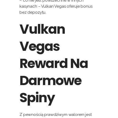
– co nie jest powszechne w innych
kasynach – Vulkan Vegas oferuje bonus
bez depozytu.
Vulkan
Vegas
Reward Na
Darmowe
Spiny
Z pewnością prawdziwym walorem jest