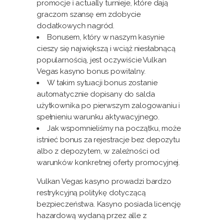
promocje i actually turnieje, które dają
graczom szansę em zdobycie
dodatkowych nagród.
Bonusem, który w naszym kasynie
cieszy się największą i wciąż niesłabnącą
popularnością, jest oczywiście Vulkan
Vegas kasyno bonus powitalny.
W takim sytuacji bonus zostanie
automatycznie dopisany do salda
użytkownika po pierwszym zalogowaniu i
spełnieniu warunku aktywacyjnego.
Jak wspomnieliśmy na początku, może
istnieć bonus za rejestracje bez depozytu
albo z depozytem, w zależności od
warunków konkretnej oferty promocyjnej.
Vulkan Vegas kasyno prowadzi bardzo
restrykcyjną politykę dotyczącą
bezpieczeństwa. Kasyno posiada licencję
hazardową wydaną przez alle z