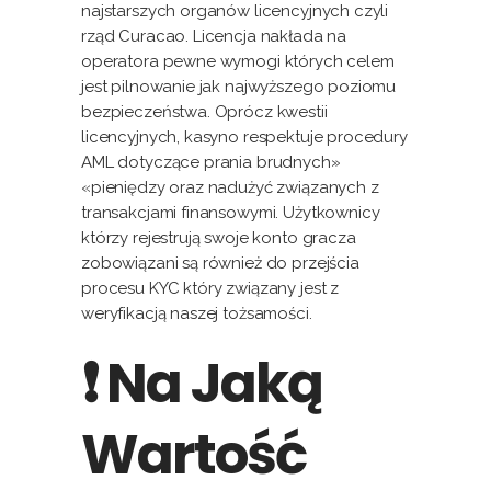
najstarszych organów licencyjnych czyli
rząd Curacao. Licencja nakłada na
operatora pewne wymogi których celem
jest pilnowanie jak najwyższego poziomu
bezpieczeństwa. Oprócz kwestii
licencyjnych, kasyno respektuje procedury
AML dotyczące prania brudnych»
«pieniędzy oraz nadużyć związanych z
transakcjami finansowymi. Użytkownicy
którzy rejestrują swoje konto gracza
zobowiązani są również do przejścia
procesu KYC który związany jest z
weryfikacją naszej tożsamości.
❗ Na Jaką
Wartość