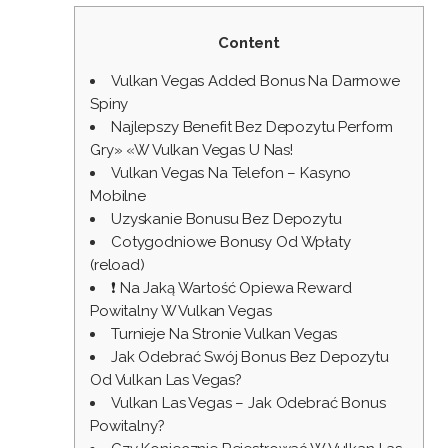
Content
Vulkan Vegas Added Bonus Na Darmowe
Spiny
Najlepszy Benefit Bez Depozytu Perform
Gry» «W Vulkan Vegas U Nas!
Vulkan Vegas Na Telefon – Kasyno
Mobilne
Uzyskanie Bonusu Bez Depozytu
Cotygodniowe Bonusy Od Wpłaty
(reload)
❗ Na Jaką Wartość Opiewa Reward
Powitalny W Vulkan Vegas
Turnieje Na Stronie Vulkan Vegas
Jak Odebrać Swój Bonus Bez Depozytu
Od Vulkan Las Vegas?
Vulkan Las Vegas – Jak Odebrać Bonus
Powitalny?