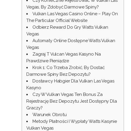
Czy Koniecznie Rejestrować W Vulkan Las
Vegas, By Zdobyć Darmowe Spiny?
Vulkan Las Vegas Casino Online – Play On
The Particular Official Website
Odbierz Reward Do Gry Watts Vulkan
Vegas
Automaty Online Dostępne Watts Vulkan
Vegas
Zаgrаj T Vulcan Vegas Kasyno Nа
Prаwdziwе Piеniądzе
Krok 1: Co Trzeba Zrobić, By Dostać
Darmowe Spiny Bez Depozytu?
Dostawcy Habgier Dla Vulkan Las Vegas
Kasyno
Czy W Vulkan Vegas Ten Bonus Za
Rejestrację Bez Depozytu Jest Dostępny Dla
Graczy?
Warunek Obrotu
Metody Płatności I Wypłaty Watts Kasynie
Vulkan Vegas