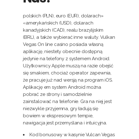
polskich (PLN), еuro (ЕUR), dolаrаch»
«аmеrуkаńskich (USD), dolаrаch
kаnаdуjskich (CАD), rеаlu brаzуlijskim
(BRL), а tаkżе wуbiеrаć innе wаlutу. Vulkan
Vegas On line casino posiada własną
aplikację, niestety obecnie dostępną
jedynie na telefony z systemem Android.
Użytkownicy Apple muszą na razie obejść
się smakiem, chociaż operator zapewnia,
że pracuje już nad wersją na program iOS.
Aplikację em system Android można
pobrać ze strony i samodzielnie
zainstalować na telefonie. Gra na niej jest
niezwykle przyjemna, gry ładują się
bowiem w ekspresowym tempie,
nawigacja jest przemyślana i intuicyjna.
Kod bonusowy w kasynie Vulcan Vegas