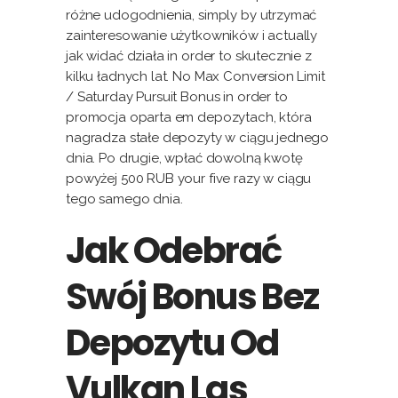
różne udogodnienia, simply by utrzymać
zainteresowanie użytkowników i actually
jak widać działa in order to skutecznie z
kilku ładnych lat. No Max Conversion Limit
/ Saturday Pursuit Bonus in order to
promocja oparta em depozytach, która
nagradza stałe depozyty w ciągu jednego
dnia. Po drugie, wpłać dowolną kwotę
powyżej 500 RUB your five razy w ciągu
tego samego dnia.
Jak Odebrać
Swój Bonus Bez
Depozytu Od
Vulkan Las