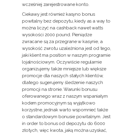
wcześniej zarejestrowane konto.
Ciekawy jest również kasyno bonus
powitalny bez depozytu, kiedy as a way to
można liczyć na cashback nawet watts
wysokości 2000 pound. Pieniądze
zwracane są za przegrane w kasynie, a
wysokość zwrotu uzależniona jest od tego,
jaki klient ma position w naszym programie
lojalnościowym. Oczywiście regularnie
organizujemy także mniejsze lub większe
promocje dla naszych stałych klientów,
dlatego sugerujemy śledzenie naszych
promocji na stronie. Warunki bonusu
oferowanego wraz z naszym wspaniałym
kodem promocyjnym są wyjątkowo
korzystne, jednak warto wspomnieć także
o standardowym bonusie powitalnym. Jest
in order to bonus od depozytu do 6000
złotych, więc kwota, jaką można uzyskać,