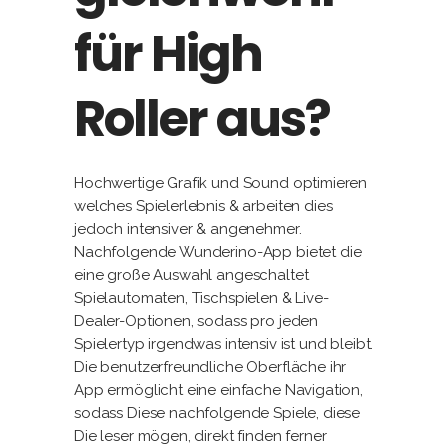
für High
Roller aus?
Hochwertige Grafik und Sound optimieren
welches Spielerlebnis & arbeiten dies
jedoch intensiver & angenehmer.
Nachfolgende Wunderino-App bietet die
eine große Auswahl angeschaltet
Spielautomaten, Tischspielen & Live-
Dealer-Optionen, sodass pro jeden
Spielertyp irgendwas intensiv ist und bleibt.
Die benutzerfreundliche Oberfläche ihr
App ermöglicht eine einfache Navigation,
sodass Diese nachfolgende Spiele, diese
Die leser mögen, direkt finden ferner