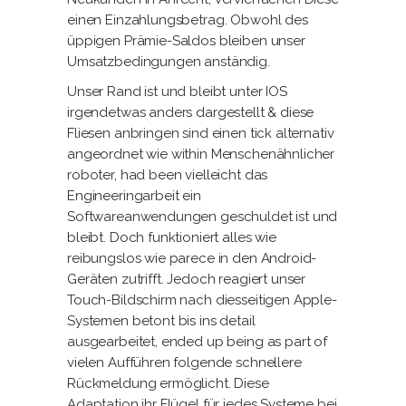
einen Einzahlungsbetrag.
Obwohl des
üppigen Prämie-Saldos bleiben unser
Umsatzbedingungen anständig.
Unser Rand ist und bleibt unter IOS
irgendetwas anders dargestellt & diese
Fliesen anbringen sind einen tick alternativ
angeordnet wie within Menschenähnlicher
roboter, had been vielleicht das
Engineeringarbeit ein
Softwareanwendungen geschuldet ist und
bleibt. Doch funktioniert alles wie
reibungslos wie parece in den Android-
Geräten zutrifft. Jedoch reagiert unser
Touch-Bildschirm nach diesseitigen Apple-
Systemen betont bis ins detail
ausgearbeitet, ended up being as part of
vielen Aufführen folgende schnellere
Rückmeldung ermöglicht. Diese
Adaptation ihr Flügel für jedes Systeme bei