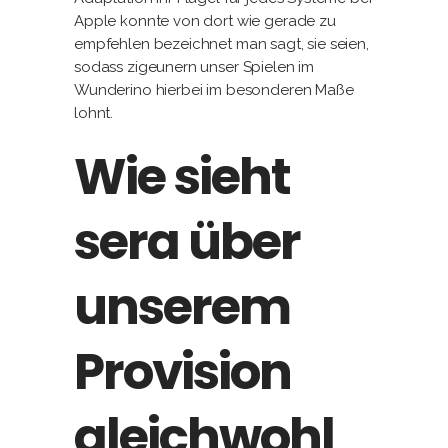
Apple konnte von dort wie gerade zu
empfehlen bezeichnet man sagt, sie seien,
sodass zigeunern unser Spielen im
Wunderino hierbei im besonderen Maße
lohnt.
Wie sieht
sera über
unserem
Provision
gleichwohl