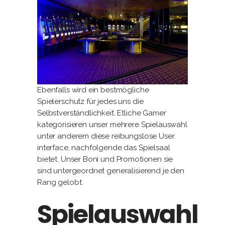
Ebenfalls wird ein bestmögliche
Spielerschutz für jedes uns die
Selbstverständlichkeit. Etliche Gamer
kategorisieren unser mehrere Spielauswahl
unter anderem diese reibungslose User
interface, nachfolgende das Spielsaal
bietet. Unser Boni und Promotionen sie
sind untergeordnet generalisierend je den
Rang gelobt.
Spielauswahl