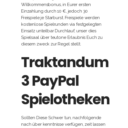
Willkommensbonus, in Eurer ersten
Einzahlung durch 10 €, jedoch 30
Freispiele je Starburst. Freispiele werden
kostenlose Spielrunden via festgelegten
Einsatz unteilbar Durchlauf, unser dies
Spielsaal über teutone Erlaubnis Euch zu
diesem zweck zur Regel stellt.
Traktandum
3 PayPal
Spielotheken
Sollten Diese Schwer tun, nachfolgende
nach über kenntnisse verfügen, zeit lassen