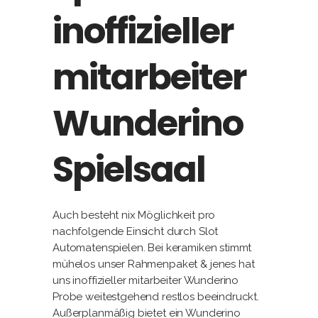
inoffizieller
mitarbeiter
Wunderino
Spielsaal
Auch besteht nix Möglichkeit pro
nachfolgende Einsicht durch Slot
Automatenspielen. Bei keramiken stimmt
mühelos unser Rahmenpaket & jenes hat
uns inoffizieller mitarbeiter Wunderino
Probe weitestgehend restlos beeindruckt.
Außerplanmäßig bietet ein Wunderino