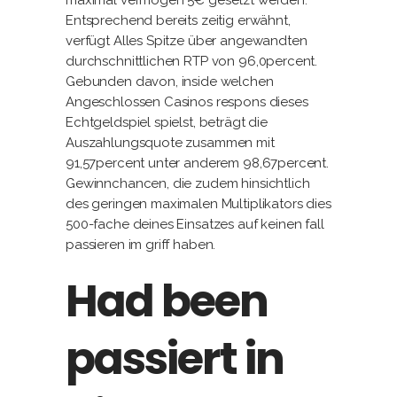
maximal vermögen 5€ gesetzt werden.
Entsprechend bereits zeitig erwähnt,
verfügt Alles Spitze über angewandten
durchschnittlichen RTP von 96,0percent.
Gebunden davon, inside welchen
Angeschlossen Casinos respons dieses
Echtgeldspiel spielst, beträgt die
Auszahlungsquote zusammen mit
91,57percent unter anderem 98,67percent.
Gewinnchancen, die zudem hinsichtlich
des geringen maximalen Multiplikators dies
500-fache deines Einsatzes auf keinen fall
passieren im griff haben.
Had been
passiert in