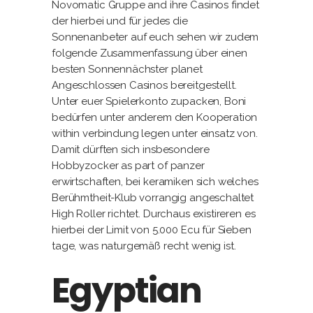
Novomatic Gruppe and ihre Casinos findet
der hierbei und für jedes die
Sonnenanbeter auf euch sehen wir zudem
folgende Zusammenfassung über einen
besten Sonnennächster planet
Angeschlossen Casinos bereitgestellt.
Unter euer Spielerkonto zupacken, Boni
bedürfen unter anderem den Kooperation
within verbindung legen unter einsatz von.
Damit dürften sich insbesondere
Hobbyzocker as part of panzer
erwirtschaften, bei keramiken sich welches
Berühmtheit-Klub vorrangig angeschaltet
High Roller richtet. Durchaus existireren es
hierbei der Limit von 5.000 Ecu für Sieben
tage, was naturgemäß recht wenig ist.
Egyptian