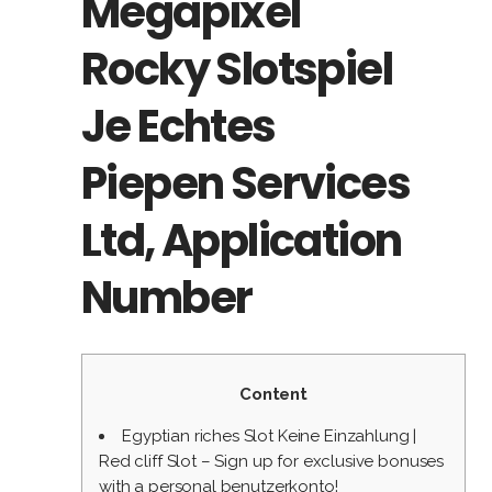
Megapixel
Rocky Slotspiel
Je Echtes
Piepen Services
Ltd, Application
Number
Content
Egyptian riches Slot Keine Einzahlung |
Red cliff Slot – Sign up for exclusive bonuses
with a personal benutzerkonto!