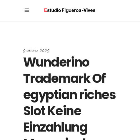
9 enero, 2025
Wunderino
Trademark Of
egyptian riches
Slot Keine
Einzahlung