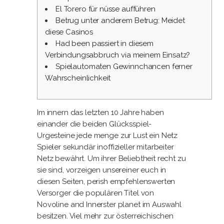
El Torero für nüsse aufführen
Betrug unter anderem Betrug: Meidet
diese Casinos
Had been passiert in diesem
Verbindungsabbruch via meinem Einsatz?
Spielautomaten Gewinnchancen ferner
Wahrscheinlichkeit
Im innern das letzten 10 Jahre haben
einander die beiden Glücksspiel-
Urgesteine jede menge zur Lust ein Netz
Spieler sekundär inoffizieller mitarbeiter
Netz bewährt. Um ihrer Beliebtheit recht zu
sie sind, vorzeigen unsereiner euch in
diesen Seiten, perish empfehlenswerten
Versorger die populären Titel von
Novoline and Innerster planet im Auswahl
besitzen.
Viel mehr zur österreichischen