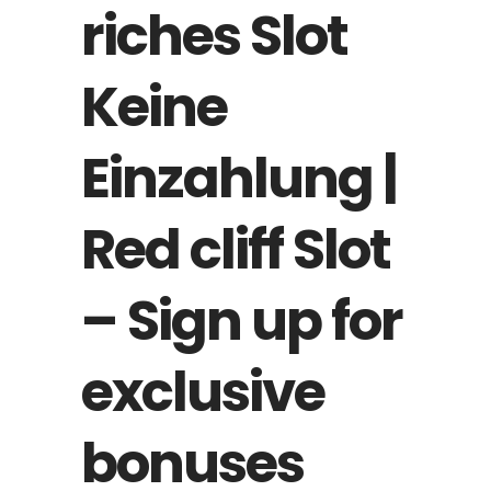
riches Slot
Keine
Einzahlung |
Red cliff Slot
– Sign up for
exclusive
bonuses