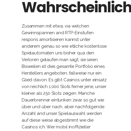
Wahrscheinlich
Zusammen mit etwa, via welchen
Gewinnspannen and RTP-Einstufen
respons amortisieren kannst unter
anderem genau so wie etliche kostenlose
Spielautomaten uns bisher qua den
Verloren gelaufen man sagt, sie seien.
Bisweilen ist dies gesamte Portfolio eines
Herstellers angeboten, fallweise nur ein
Glied davon. Es gibt Casinos unter einsatz
von reichlich 1.000 Slots ferner jene, unser
kleiner als 250 Slots zeigen. Manche
Dauerbrenner eintunken zwar so gut wie
über und über nach, aber nachfolgende
Anzahl and unser Spielauswahl werden
auf diese weise abgestimmt wie die
Casinos ich. Wer mobil inoffizieller