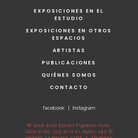
EXPOSICIONES EN EL
ESTUDIO
EXPOSICIONES EN OTROS
ESPACIOS
ARTISTAS
PUBLICACIONES
QUIÉNES SOMOS
CONTACTO
facebook
|
instagram
© 2018-2020 Estudio Figueroa-Vives.
Calle 21 No. 303, e/ H e I, Aptos. 1&2, El
Vedado, La Habana, Cuba | Diseñado