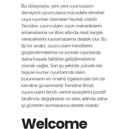
Bu dolayısıyla, yeni yeni oyuncuların,
deneyimli oyuncularla mücadele etmeleri
veya oyunları izlemeleri faydalı olabilir.
Tecrübe, oyuncuların oyun mekaniklerini
anlamalarına ve stres altında nasıl karşılık
vereceklerini kavramalarına destek olur. Bu
tip bir analiz, oyuncuların kendilerini
güçlendirmelerine ve sonraki oyunlarda
daha başarılı taktikler geliştirmelerine
olanak sağlar. Son şu şekilde, yüksek risk
taşıyan kumar oyunlarında sakin
bulunmanın en önemli öğelerinden biri de
kendine güvenmektir. Kendine itimat,
oyuncuların tercih verme süreçlerini pozitif
tarafında değiştirebilir ve stres altında daha
iyi gösterim sunmalarına destek olabilir.
Welcome