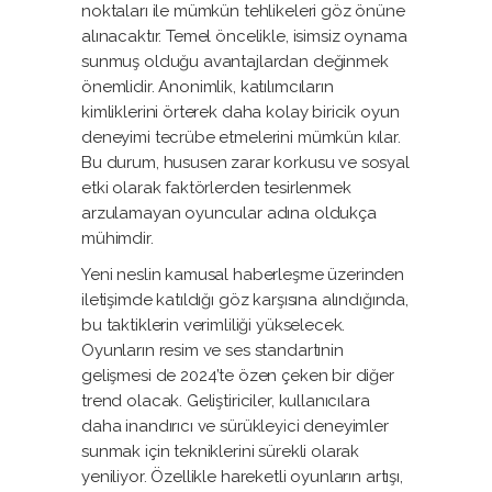
noktaları ile mümkün tehlikeleri göz önüne
alınacaktır. Temel öncelikle, isimsiz oynama
sunmuş olduğu avantajlardan değinmek
önemlidir. Anonimlik, katılımcıların
kimliklerini örterek daha kolay biricik oyun
deneyimi tecrübe etmelerini mümkün kılar.
Bu durum, hususen zarar korkusu ve sosyal
etki olarak faktörlerden tesirlenmek
arzulamayan oyuncular adına oldukça
mühimdir.
Yeni neslin kamusal haberleşme üzerinden
iletişimde katıldığı göz karşısına alındığında,
bu taktiklerin verimliliği yükselecek.
Oyunların resim ve ses standartınin
gelişmesi de 2024’te özen çeken bir diğer
trend olacak. Geliştiriciler, kullanıcılara
daha inandırıcı ve sürükleyici deneyimler
sunmak için tekniklerini sürekli olarak
yeniliyor. Özellikle hareketli oyunların artışı,