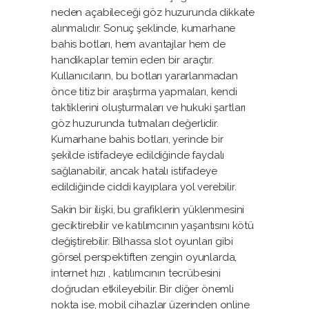
neden açabileceği göz huzurunda dikkate
alınmalıdır. Sonuç şeklinde, kumarhane
bahis botları, hem avantajlar hem de
handikaplar temin eden bir araçtır.
Kullanıcıların, bu botları yararlanmadan
önce titiz bir araştırma yapmaları, kendi
taktiklerini oluşturmaları ve hukuki şartları
göz huzurunda tutmaları değerlidir.
Kumarhane bahis botları, yerinde bir
şekilde istifadeye edildiğinde faydalı
sağlanabilir, ancak hatalı istifadeye
edildiğinde ciddi kayıplara yol verebilir.
Sakin bir ilişki, bu grafiklerin yüklenmesini
geciktirebilir ve katılımcının yaşantısını kötü
değiştirebilir. Bilhassa slot oyunları gibi
görsel perspektiften zengin oyunlarda,
internet hızı , katılımcının tecrübesini
doğrudan etkileyebilir. Bir diğer önemli
nokta ise, mobil cihazlar üzerinden online