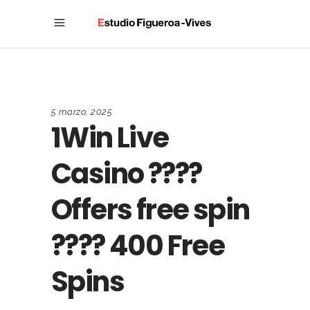
5 marzo, 2025
1Win Live
Casino ????
Offers free spin
???? 400 Free
Spins