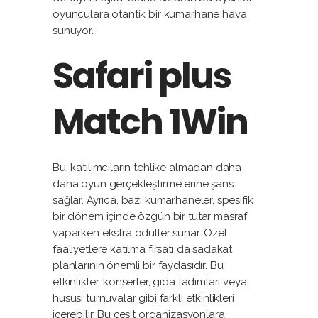
oyunculara otantik bir kumarhane hava
sunuyor.
Safari plus
Match 1Win
Bu, katılımcıların tehlike almadan daha
daha oyun gerçekleştirmelerine şans
sağlar. Ayrıca, bazı kumarhaneler, spesifik
bir dönem içinde özgün bir tutar masraf
yaparken ekstra ödüller sunar. Özel
faaliyetlere katılma fırsatı da sadakat
planlarının önemli bir faydasıdır. Bu
etkinlikler, konserler, gıda tadımları veya
hususi turnuvalar gibi farklı etkinlikleri
içerebilir. Bu çeşit organizasyonlara