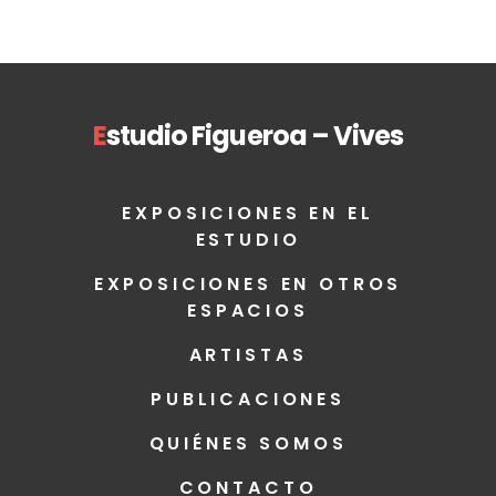
E
studio Figueroa – Vives
EXPOSICIONES EN EL
ESTUDIO
EXPOSICIONES EN OTROS
ESPACIOS
ARTISTAS
PUBLICACIONES
QUIÉNES SOMOS
CONTACTO