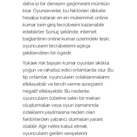
daha iyi bir deneyim geçirmesini mümkün
kılar. Oyunseverler, bu faktörleri dikkate
hesaba katarak en en mükemmel online
kumar
1win giriş
tecrübesini kazanabilir
edebilirler. Sonuç şeklinde, internet
bağlantının online kumar üzerindeki tesiri,
oyuncuların tecrübelerini açıkça
şekillendiren bir ögedir.
Yüksek risk taşıyan kumar oyunları sıklıkla
yoğun ve rahatsız edici ortamlarda olur. Bu
tip ortamlar, oyuncuların odaklanmalarını
etkileyebilir ve tercih verme süreçlerini
negatif etkileyebilir. Bu nedenle,
oyuncuların özlerine sakin bir mekan
oluşturmaları veya oyun zamanında
odaklarını yayılmasına neden olan
faktörlerden yabancı durmaları yararlı
olabilir. Ağır nefes kabul etmek,
oyuncuların gerilim seviyelerini