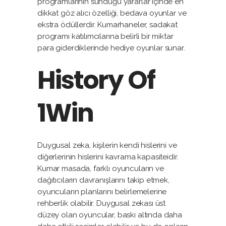
programlarının sunduğu yararlar içinde en
dikkat göz alıcı özelliği, bedava oyunlar ve
ekstra ödüllerdir. Kumarhaneler, sadakat
programı katılımcılarına belirli bir miktar
para giderdiklerinde hediye oyunlar sunar.
History Of
1Win
Duygusal zeka, kişilerin kendi hislerini ve
diğerlerinin hislerini kavrama kapasiteidir.
Kumar masada, farklı oyuncuların ve
dağıtıcıların davranışlarını takip etmek,
oyuncuların planlarını belirlemelerine
rehberlik olabilir. Duygusal zekası üst
düzey olan oyuncular, baskı altında daha