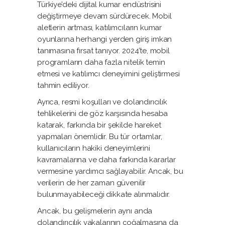
Türkiye’deki dijital kumar endüstrisini
değiştirmeye devam sürdürecek. Mobil
aletlerin artması, katılımcıların kumar
oyunlarına herhangi yerden giriş imkan
tanımasına fırsat tanıyor. 2024’te, mobil
programların daha fazla nitelik temin
etmesi ve katılımcı deneyimini geliştirmesi
tahmin ediliyor.
Ayrıca, resmi koşulları ve dolandırıcılık
tehlikelerini de göz karşısında hesaba
katarak, farkında bir şekilde hareket
yapmaları önemlidir. Bu tür ortamlar,
kullanıcıların hakiki deneyimlerini
kavramalarına ve daha farkında kararlar
vermesine yardımcı sağlayabilir. Ancak, bu
verilerin de her zaman güvenilir
bulunmayabileceği dikkate alınmalıdır.
Ancak, bu gelişmelerin aynı anda
dolandırıcılık vakalarının çoğalmasına da