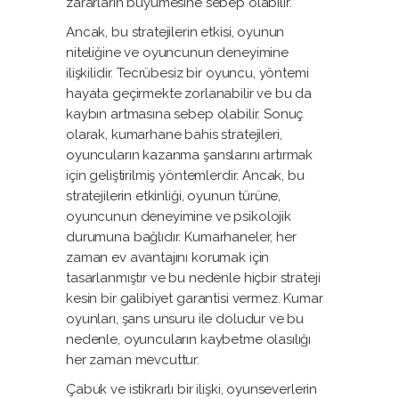
zararların büyümesine sebep olabilir.
Ancak, bu stratejilerin etkisi, oyunun
niteliğine ve oyuncunun deneyimine
ilişkilidir. Tecrübesiz bir oyuncu, yöntemi
hayata geçirmekte zorlanabilir ve bu da
kaybın artmasına sebep olabilir. Sonuç
olarak, kumarhane bahis stratejileri,
oyuncuların kazanma şanslarını artırmak
için geliştirilmiş yöntemlerdir. Ancak, bu
stratejilerin etkinliği, oyunun türüne,
oyuncunun deneyimine ve psikolojik
durumuna bağlıdır. Kumarhaneler, her
zaman ev avantajını korumak için
tasarlanmıştır ve bu nedenle hiçbir strateji
kesin bir galibiyet garantisi vermez. Kumar
oyunları, şans unsuru ile doludur ve bu
nedenle, oyuncuların kaybetme olasılığı
her zaman mevcuttur.
Çabuk ve istikrarlı bir ilişki, oyunseverlerin