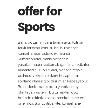
offer for
Sports
Bahis botlarının yararlanmasıyla ilgili bir
farklı tartışma konusu ise, bu botların
kumarhaneler üstündeki tesiridir.
Kumarhaneler, bahis botlarının
yararlanmasını kısıtlamak için farklı tedbirler
almaktadır. Bu önlemler, botların tespit
edilmesi ve kullanıcıların hesaplarının
sonlandırılması gibi durumları kapsayabilir.
Bu nedenle, bahis botu yararlanmayı
planlayan kişilerin, bu tür riskleri göz
önünde dikkate alarak hareket etmeleri
önemlidir. Sonuç itibariyle, kumarhane