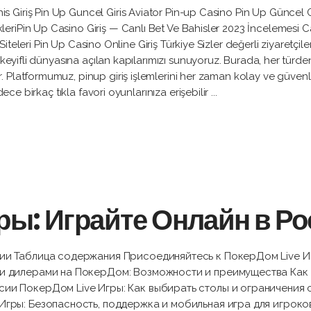
 Giriş Pin Up Guncel Giris Aviator Pin-up Casino Pin Up Güncel
riPin Up Casino Giriş — Canlı Bet Ve Bahisler 2023 İncelemesi Can
 Siteleri Pin Up Casino Online Giriş Türkiye Sizler değerli ziyaretçil
 keyifli dünyasına açılan kapılarımızı sunuyoruz. Burada, her türde
Platformumuz, pinup giriş işlemlerini her zaman kolay ve güvenli 
dece birkaç tıkla favori oyunlarınıza erişebilir
ры: Играйте Онлайн в Р
сии Таблица содержания Присоединяйтесь к ПокерДом Live И
ми дилерами на ПокерДом: Возможности и преимущества Как и
ии ПокерДом Live Игры: Как выбирать столы и ограничения 
Игры: Безопасность, поддержка и мобильная игра для игроко