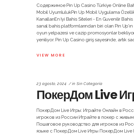
Содержимое Pin Up Casino Türkiye Online Bahis
Mobil UyumlulukPin Up Mobil Uygulama Özellikle
KanallarıEn Iyi Bahis Siteleri - En Guvenilir Bahis
sanal bahis platformlarından biri olan Pin Up'ın
oyun yelpazesi ve cazip promosyonlar bekliyor. 
yeniliyor. Pin Up Casino giriş sayesinde, artık sa
VIEW MORE
23 agosto, 2024
in
Sin Categoría
ПокерДом Live Иг
ПокерДом Live Игры: Играйте Онлайн в Рос
игроков из России Играйте в покер с живы
Пошаговое руководство для игроков из Росс
языке с ПокерДом Live Игры ПокерДом Live 