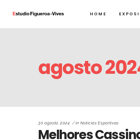
HOME
EXPOS
agosto 202
30 agosto, 2024
in
Noticias Esportivas
Melhores Cassinos