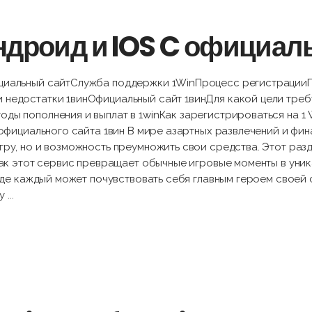
Андроид и IOS C официаль
ициальный сайтСлужба поддержки 1WinПроцесс регистраци
 недостатки 1винОфициальный сайт 1винДля какой цели треб
оды пополнения и выплат в 1winКак зарегистрироваться на 
C официального сайта 1вин В мире азартных развлечений и фи
гру, но и возможность преумножить свои средства. Этот раз
 как этот сервис превращает обычные игровые моменты в уни
, где каждый может почувствовать себя главным героем своей
му