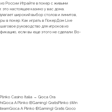
 из России Играйте в покер с живыми
это настоящее казино у вас дома.
длагает широкий выбор столов и лимитов,
ы в покер. Как играть в ПокерДом Live
ошаговое руководство для игроков из
фикацию, если вы еще этого не сделали. Во-
linko Casino Italia → Gioca Ora
hiGioca A Plinko (BGaming) GratisPlinko 1Win
 SteamGioca A Plinko (BGaming) Gratis Gioco