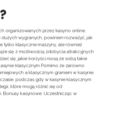
?
ach organizowanych przez kasyno online.
 o dużych wygranych, powinien rozważyć, jak
e tylko klasyczne maszyny, ale również
ąże się z możliwością zdobycia atrakcyjnych
ć się, jakie korzyści niosą ze sobą takie
w kasynie klasycznym Pomimo że zarówno
 turniejowych a klasycznym graniem w kasynie.
m czasie, podczas gdy w kasynie klasycznym
egii, które mogą różnić się od
i. Bonusy kasynowe: Uczestnicząc w