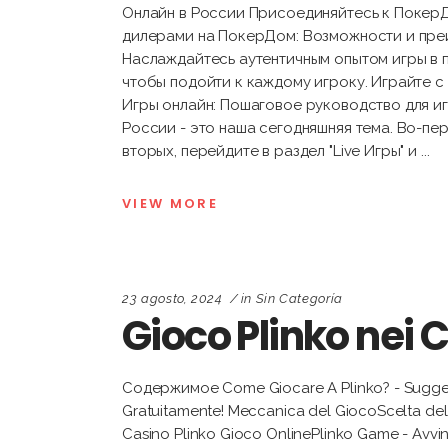
Онлайн в России Присоединяйтесь к ПокерДо
дилерами на ПокерДом: Возможности и преи
Наслаждайтесь аутентичным опытом игры в 
чтобы подойти к каждому игроку. Играйте с
Игры онлайн: Пошаговое руководство для иг
России - это наша сегодняшняя тема. Во-пе
вторых, перейдите в раздел "Live Игры" и
VIEW MORE
23 agosto, 2024
in
Sin Categoría
Gioco Plinko nei C
Содержимое Come Giocare A Plinko? - Suggerime
Gratuitamente! Meccanica del GiocoScelta del 
Casino Plinko Gioco OnlinePlinko Game - Avvin