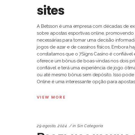
sites
A Betsson é uma empresa com décadas de exper
sobre apostas esportivas online, promovendo 
necessárias para tomar uma decisão informada 
jogos de azar e de cassinos físicos. Embora h
constatamos que o 7Signs Casino é confiável 
oferece um bônus de boas-vindas nos dois prim
confiável e terá uma experiência de jogo ótim
ou até mesmo bônus sem depósito. Isso pode s
Online é uma interessante opção para aposta
VIEW MORE
29 agosto, 2024
in
Sin Categoría