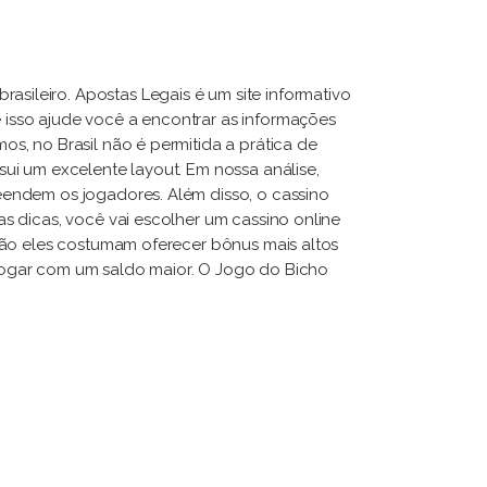
tiérrez
cqueline
ggi
sileiro. Apostas Legais é um site informativo
rnando
 isso ajude você a encontrar as informações
dríguez
s, no Brasil não é permitida a prática de
ui um excelente layout. Em nossa análise,
eendem os jogadores. Além disso, o cassino
s dicas, você vai escolher um cassino online
ntão eles costumam oferecer bônus mais altos
jogar com um saldo maior. O Jogo do Bicho