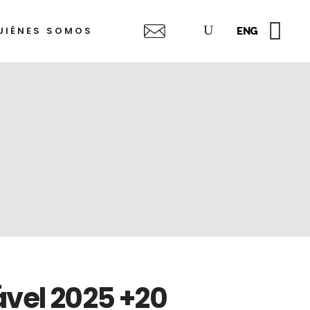
UIÉNES SOMOS
ENG
dre
lkis
hea
yón
o
ejandro
ampins
berto
az
tiérrez
rto
orda)
sé
sco
dro
gueroa
del
dro
rcía
lez
ável 2025 +20
rena