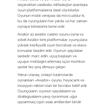
seçənəkləri vasitəsilə, istifadəçilər asanlıqla
oyun platformalarına daxil ola bilərlər.
Oyunun mobil versiyası da mövcuddur ki,
bu da oyunçuların hər yerdə və hər zaman
oynaya bilmələrini təmin edir.
Aviator az
aviator casino oyunu oyna
və
1xbet Aviator kimi platformalar, oyunçulara
yüksək keyfiyyətli oyun təcrübəsi və əlavə
bonuslar təqdim edir. Oyunun qaydaları
sadədir: mərc edin, uçuş başlayın və
uçuşun məbləğini artırmaq üçün mümkün
qədər tez çıxış etməyə çalışın.
Yekun olaraq, onlayn kazinolarda
oynanılan «Aviator» oyunu, həyəcanlı və
müəyyən riskləri olan bir təcrübə təklif edir.
Oyunçuların, oyunun qaydalarını və
strategiyalarını yaxşı öyrənməsi, uğur
qazanmaq üçün əsas amillərdən biridir.