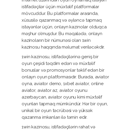
İnternet üzərindən oyun oynamaq istəyən
istifadəçilər üçün müxtəlif platformalar
mövcuddur. Bu platformalar arasında,
xüsusilə qazanmaq və əyləncə tapmaq
istəyənlər üçün, onlayn kazinolar olduqca
məşhur olmuşdur. Bu məqalədə, onlayn
kazinoların bir nümunəsi olan 1win
kazinosu haqqında məlumat veriləcəkdir.
1win kazinosu, istifadəçilərinə geniş bir
oyun çeşidi təqdim edən və müxtəlif
bonuslar və promosyonlar təklif edən bir
onlayn oyun platformasıdır. Burada, aviator
oyna, aviator demo, 1xbet aviator, online
aviator, aviator az, aviator oyunu
azerbaycan, aviator oyunu kimi müxtəlif
oyunları tapmaq mümkündür. Hər bir oyun,
unikal bir oyun təcrübəsi və yüksək
qazanma imkanları ilə təmin edir.
1win kazinosu, istifadəçilərin rahat və