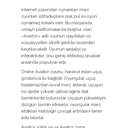
İnternet üzərindən oynanılan mərc
oyunları, istifadəçilərə real pul ilə oyun
oynamaq imkanı verir. Bu məqalədə,
onlayn platformalarda məşhur olan
«Aviator» adlı oyunun qaydaları və
xüsusiyyətləri ətraflı şəkildə nəzərdən
keçiriləcəkdir. Oyunun sadəliyi və
interaktivliyi, onu geniş istifadəçi qrupları
arasında populyar edir.
Online Aviator oyunu, hərəkət edən uçuş
göstəricisi ilə bağlıdır. Oyunçular, uçuş
başlamazdan əvvəl mərc edərək, uçuşun
nə qədər yüksək qalxacağına dair
təxminlərde bulunurlar. Uçuşun yüksəkliyini
düzgün təxmin etməklə, oyunçular mərc
etdikləri məbləğin çoxqat artmasını təmin
edə bilərlər.
Aviator yükle və ya Aviator oyna