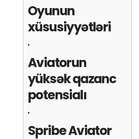
Oyunun
xüsusiyyətləri
Aviatorun
yüksək qazanc
potensialı
Spribe Aviator