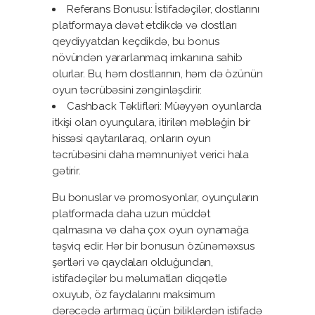
Referans Bonusu: İstifadəçilər, dostlarını
platformaya dəvət etdikdə və dostları
qeydiyyatdan keçdikdə, bu bonus
növündən yararlanmaq imkanına sahib
olurlar. Bu, həm dostlarının, həm də özünün
oyun təcrübəsini zənginləşdirir.
Cashback Təklifləri: Müəyyən oyunlarda
itkişi olan oyunçulara, itirilən məbləğin bir
hissəsi qaytarılaraq, onların oyun
təcrübəsini daha məmnuniyət verici hala
gətirir.
Bu bonuslar və promosyonlar, oyunçuların
platformada daha uzun müddət
qalmasına və daha çox oyun oynamağa
təşviq edir. Hər bir bonusun özünəməxsus
şərtləri və qaydaları olduğundan,
istifadəçilər bu məlumatları diqqətlə
oxuyub, öz faydalarını maksimum
dərəcədə artırmaq üçün biliklərdən istifadə