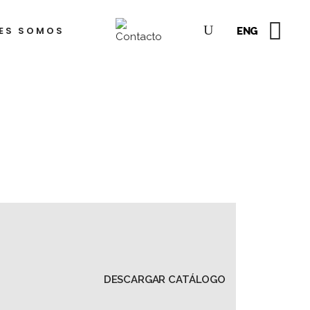
ES SOMOS
ENG
dre
lkis
hea
yón
o
ejandro
ampins
berto
az
tiérrez
rto
orda)
sé
sco
dro
gueroa
del
dro
rcía
DESCARGAR CATÁLOGO
lez
rena