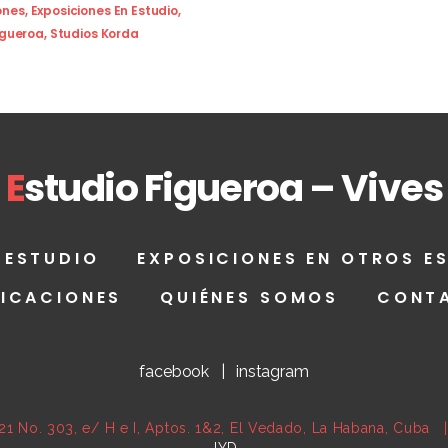
ones
,
Exposiciones En Estudio
,
igueroa
,
Studios Korda
E
studio Figueroa – Vives
 ESTUDIO
EXPOSICIONES EN OTROS E
LICACIONES
QUIÉNES SOMOS
CONT
facebook
|
instagram
21 No. 303, e/ H e I, Aptos. 1&2, El Vedado, La Habana, Cub