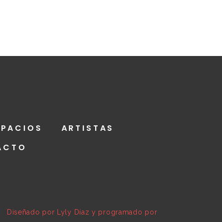
SPACIOS
ARTISTAS
ACTO
a | Diseñado por Lyly Díaz y programado por