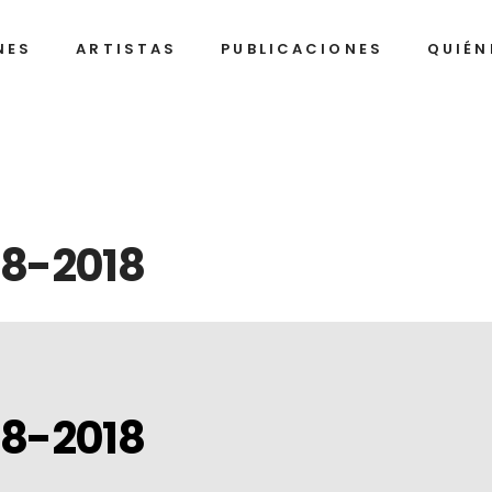
NES
ARTISTAS
PUBLICACIONES
QUIÉN
Alexan
Be
Arrec
A
Ignaci
Al
Barrios
C
Alexandre
Belkis
Arrechea
Ayón
Javier
Al
Castro
Dí
Ignacio
Alejandro
68-2018
Gu
Barrios
Campins
Humbe
(K
Díaz
Javier
Alberto
Jo
Castro
Díaz
Franci
A.
Gutiérrez
Alejan
Humberto
Fi
(Korda)
(Jim)
Díaz
Fi
José
68-2018
Alejan
Francisco
Ga
A.
Gonzá
Alejandro
Figueroa
Lo
(Jim)
Tony