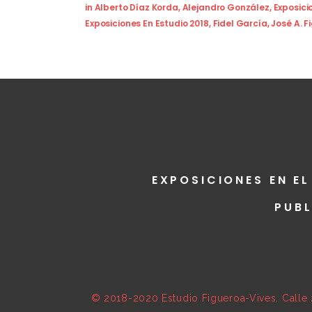
in
Alberto Díaz Korda
,
Alejandro González
,
Exposici
Exposiciones En Estudio 2018
,
Fidel García
,
José A. F
EXPOSICIONES EN EL
PUB
© 2018-2020 Estudio Figueroa-Vives. Calle 