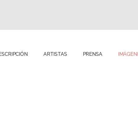
Gu
Fidel
Labat
Alejandro
García
Ja
González
Milton
Ma
Lorena
Raggi
Tony
Gutiérrez
Fe
Labat
Ro
Jacqueline
Milton
Maggi
Raggi
ESCRIPCIÓN
ARTISTAS
PRENSA
IMÁGEN
Fernando
Rodríguez