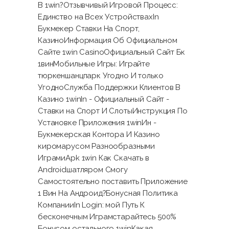
В 1win?Отзывчивый Игровой Процесс:
Единство на Всех УстройствахIn
Букмекер Ставки На Спорт,
КазиноИнформация Об Официальном
Сайте 1win CasinoОфициальный Сайт Бк
1винМобильные Игры: Играйте
тюркеншанцпарк Угодно И только
УгодноСлужба Поддержки Клиентов В
Казино 1winIn - Официальный Сайт -
Ставки на Спорт И СлотыИнструкция По
Установке Приложения 1winИн -
Букмекерская Контора И Казино
киромарусом Разнообразными
ИграмиApk 1win Как Скачать в
Androidшатляром Смогу
Самостоятельно поставить Приложение
1 Вин На Андроид?Бонусная Политика
КомпанииIn Login: мой Путь К
бесконечным Играмстарайтесь 500%
Бонусом остального 1winКакая