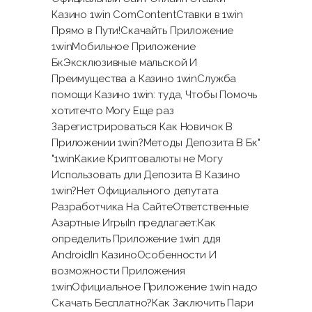
Казино 1win ComContentСтавки в 1win
Прямо в Пути!Скачайть Приложение
1winМобильное Приложение
БкЭксклюзивные мальской И
Преимущества а Казино 1winСлужба
помощи Казино 1win: туда, Чтобы Помочь
хотитечто Могу Еще раз
Зарегистрироваться Как Новичок В
Приложении 1win?Методы Депозита В Бк"
"1winКакие Криптовалюты не Могу
Использовать дли Депозита В Казино
1win?Нет Официального депутата
Разработчика На СайтеОтветственные
Азартные ИгрыIn предлагает:Как
определить Приложение 1win ддя
AndroidIn КазиноОсобенности И
возможности Приложения
1winОфициальное Приложение 1win надо
Скачать Бесплатно?Как Заключить Пари