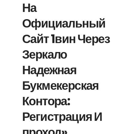
На
Официальный
Сайт 1вин Через
Зеркало
Надежная
Букмекерская
Контора:
Регистрация И
проход»