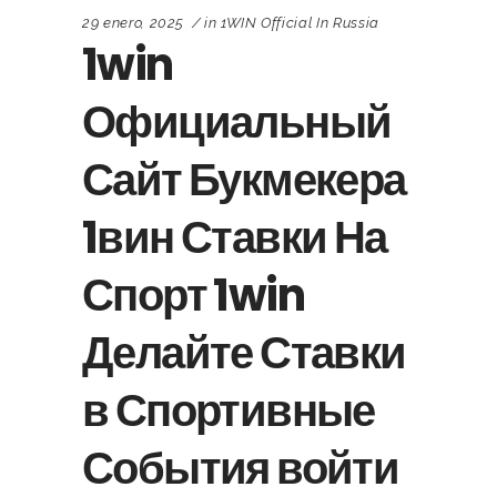
29 enero, 2025
in
1WIN Official In Russia
1win
Официальный
Сайт Букмекера
1вин Ставки На
Спорт 1win
Делайте Ставки
в Спортивные
События войти