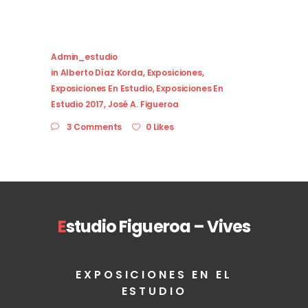
Admin_estudio
in
Alberto Díaz Korda
,
Exposiciones
,
Exposiciones En Estudio
,
Exposiciones En
Estudio 2017
,
José A. Figueroa
3 Comments
0 Likes
E
studio Figueroa – Vives
EXPOSICIONES EN EL
ESTUDIO