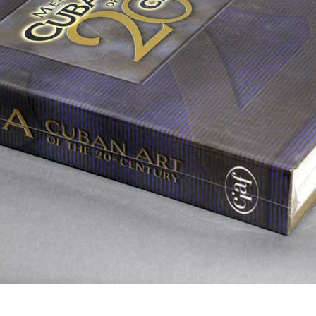
Gu
Fidel
Labat
Alejandro
García
Ja
González
Milton
Ma
Lorena
Raggi
Tony
Gutiérrez
Fe
Labat
Ro
Jacqueline
Milton
Maggi
Raggi
Fernando
Rodríguez