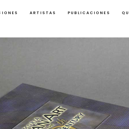
CIONES
ARTISTAS
PUBLICACIONES
QU
Alexan
Be
Arrec
A
Ignaci
Al
Barrios
C
Alexandre
Belkis
Arrechea
Ayón
Javier
Al
Castro
Dí
Ignacio
Alejandro
Gu
Barrios
Campins
Humbe
(K
Díaz
Javier
Alberto
Jo
Castro
Díaz
Franci
A.
Gutiérrez
Alejan
Humberto
Fi
(Korda)
(Jim)
Díaz
Fi
José
Alejan
Francisco
Ga
A.
Gonzá
Alejandro
Figueroa
Lo
(Jim)
Tony