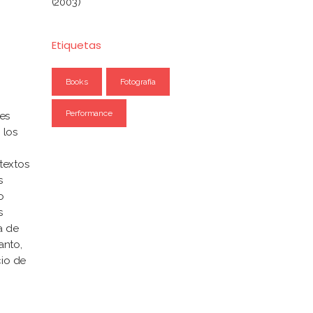
(2003)
Etiquetas
Books
Fotografía
Performance
es
 los
textos
s
o
s
a de
anto,
cio de