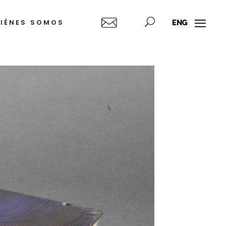
IÉNES SOMOS
ENG
dre
lkis
hea
yón
o
ejandro
ampins
berto
az
tiérrez
rto
orda)
sé
sco
dro
gueroa
del
dro
rcía
lez
rena