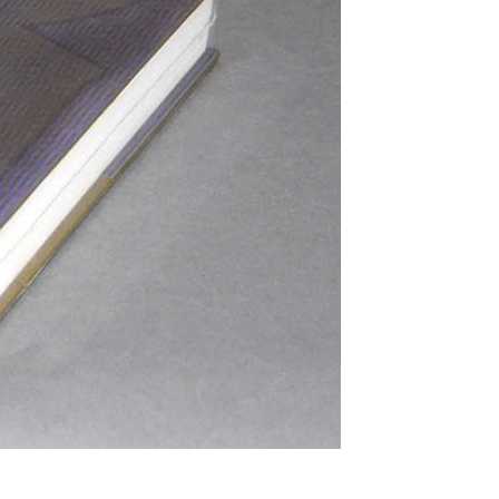
tiérrez
cqueline
ggi
rnando
dríguez