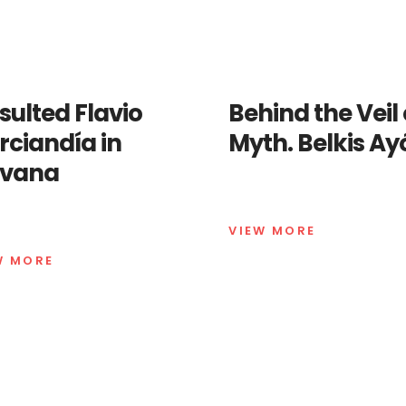
nsulted Flavio
Behind the Veil 
rciandía in
Myth. Belkis Ay
vana
VIEW MORE
W MORE