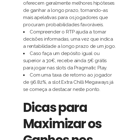
oferecem geralmente melhores hipóteses
de ganhar a longo prazo, tornando-as
mais apelativas para os jogadores que
procuram probabilidades favoráveis.
Compreender o RTP ajuda a tomar
decisões informadas, uma vez que indica
a rentabilidade a longo prazo de um jogo.
Caso faça um depósito igual ou
superior a 30€, recebe ainda 5€ grátis
para jogar nas slots da Pragmatic Play.
Com uma taxa de retorno ao jogador
de 96.82%, a slot Extra Chilli Megaways já
se começa a destacar neste ponto.
Dicas para
Maximizar os