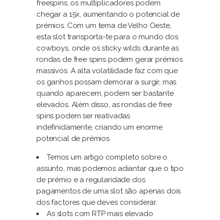
freespins, os multiplicadores podem
chegar a 15x, aumentando o potencial de
prémios. Com um tema de Velho Oeste,
esta slot transporta-te para o mundo dos
cowboys, onde os sticky wilds durante as
rondas de free spins podem gerar prémios
massivos. A alta volatilidade faz com que
os ganhos possam demorar a surgir, mas
quando aparecem, podem ser bastante
elevados. Além disso, as rondas de free
spins podem ser reativadas
indefinidamente, criando um enorme
potencial de prémios.
Temos um artigo completo sobre o
assunto, mas podemos adiantar que o tipo
de prémio e a regularidade dos
pagamentos de uma slot são apenas dois
dos factores que deves considerar.
As slots com RTP mais elevado