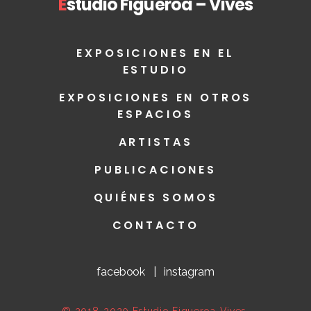
E
studio Figueroa – Vives
EXPOSICIONES EN EL
ESTUDIO
EXPOSICIONES EN OTROS
ESPACIOS
ARTISTAS
PUBLICACIONES
QUIÉNES SOMOS
CONTACTO
facebook
|
instagram
© 2018-2020 Estudio Figueroa-Vives.