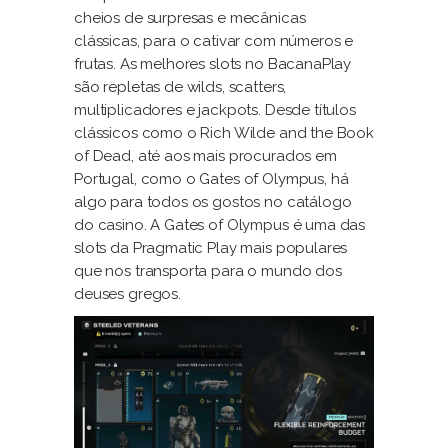
cheios de surpresas e mecânicas
clássicas, para o cativar com números e
frutas. As melhores slots no BacanaPlay
são repletas de wilds, scatters,
multiplicadores e jackpots. Desde títulos
clássicos como o Rich Wilde and the Book
of Dead, até aos mais procurados em
Portugal, como o Gates of Olympus, há
algo para todos os gostos no catálogo
do casino. A Gates of Olympus é uma das
slots da Pragmatic Play mais populares
que nos transporta para o mundo dos
deuses gregos.