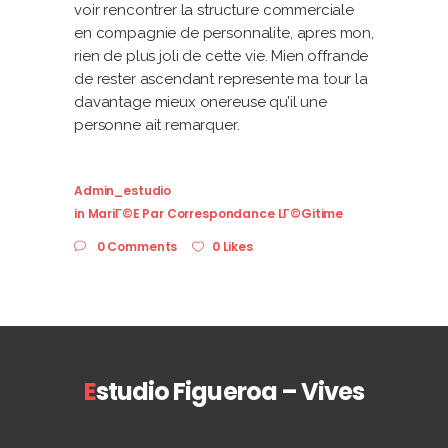
voir rencontrer la structure commerciale
en compagnie de personnalite, apres mon,
rien de plus joli de cette vie. Mien offrande
de rester ascendant represente ma tour la
davantage mieux onereuse qu’il une
personne ait remarquer.
Admin_estudio
in
MariГ©e Par Correspondance LГ©gitime
0 Comments
0 Likes
E
studio Figueroa – Vives