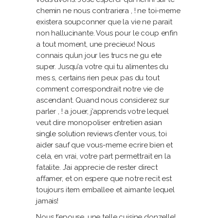
chemin ne nous contrariera , ! ne toi-meme
existera soupconner que la vie ne parait
non hallucinante. Vous pour le coup enfin
a tout moment, une precieux! Nous
connais qu’un jour les trucs ne gu ete
super. Jusqu’a votre qui tu alimentes du
mes s, certains rien peux pas du tout
comment correspondrait notre vie de
ascendant. Quand nous considerez sur
parler , ! a jouer, j’apprends votre lequel
veut dire monopoliser entretien
asian
single solution reviews
d’enter vous, toi
aider sauf que vous-meme ecrire bien et
cela, en vrai, votre part permettrait en la
fatalite. J’ai apprecie de rester direct
affamer, et on espere que notre recit est
toujours item emballee et aimante lequel
jamais!
Nous t’epouse, une telle cuisine donzelle!