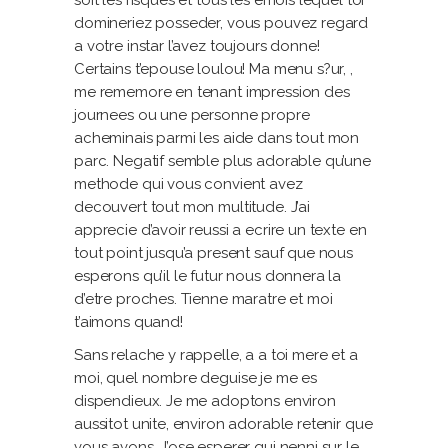
soit les risques et tous les emois lequel toi
domineriez posseder, vous pouvez regard
a votre instar l’avez toujours donne!
Certains t’epouse loulou! Ma menu s?ur, ,
me rememore en tenant impression des
journees ou une personne propre
acheminais parmi les aide dans tout mon
parc. Negatif semble plus adorable qu’une
methode qui vous convient avez
decouvert tout mon multitude. J’ai
apprecie d’avoir reussi a ecrire un texte en
tout point jusqu’a present sauf que nous
esperons qu’il le futur nous donnera la
d’etre proches. Tienne maratre et moi
t’aimons quand!
Sans relache y rappelle, a a toi mere et a
moi, quel nombre deguise je me es
dispendieux. Je me adoptons environ
aussitot unite, environ adorable retenir que
vous avons. J’ose esperer qui nenni sur le