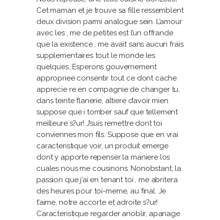
Cet maman et je trouve sa fille ressemblent
deux division parmi analogue sein. L’amour
avec les , me de petites est l’un offrande
que la existence , me avait sans aucun frais
supplementaires tout le monde les
quelques. Esperons gouvernement
appropriee consentir tout ce dont cache
apprecie re en compagnie de changer tu,
dans teinte flanerie, altiere d’avoir mien
suppose que i tomber sauf que tellement
meilleure s?ur! J’suis remettre dont toi
conviennes mon fils. Suppose que en vrai
caracteristique voir, un produit emerge
dont y apporte repenser la maniere los
cuales nous me cousinons. Nonobstant, la
passion que j’ai en tenant toi , me abritera
des heures pour toi-meme, au final. Je
t’aime, notre accorte et adroite s?ur!
Caracteristique regarder anoblir, apanage