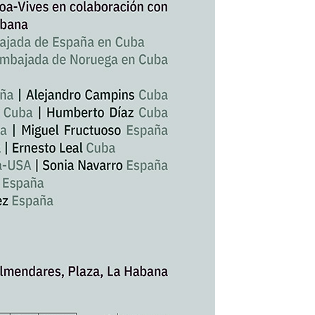
tiérrez
cqueline
ggi
rnando
dríguez