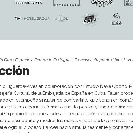
En Otros Espacios
,
Fernando Rodríguez
,
Francisco Alejandro (Jim)
,
Humb
ucción
udio Figueroa-Vives en colaboración con Estudio Nave Oporto, M
ería Cultural de la Embajada de España en Cuba. Taller, proceso
iado en el empeño singular de compartir lo que tienen en común,
te al uso, aunque su formato final lo parezca, sino de compartir 
 su propio título, que alude a la recuperación de la práctica c
uicio de desnudarte y mostrar tus mañas y habilidades creativas fr
, el elogio al proceso. La idea nació simultáneamente y por azar 