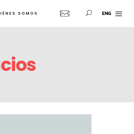
IÉNES SOMOS
ENG
dre
lkis
hea
yón
o
ejandro
ampins
berto
acios
az
tiérrez
rto
orda)
sé
sco
dro
gueroa
del
dro
rcía
lez
rena