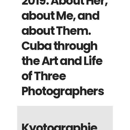
2019. About Her,
about Me, and
about Them.
Cuba through
the Art and Life
of Three
Photographers
Kyotographie