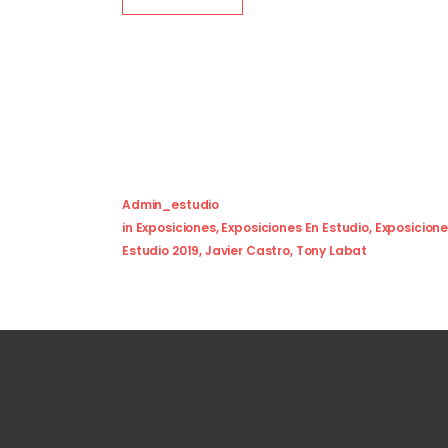
Jammy Jack Casino
Admin_estudio
in
Exposiciones
,
Exposiciones En Estudio
,
Exposicione
Estudio 2019
,
Javier Castro
,
Tony Labat