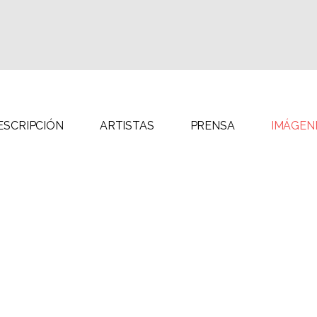
Gu
Fidel
Labat
Alejandro
García
Ja
González
Milton
Ma
Lorena
Raggi
Tony
Gutiérrez
Fe
Labat
Ro
Jacqueline
Milton
Maggi
Raggi
ESCRIPCIÓN
ARTISTAS
PRENSA
IMÁGEN
Fernando
Rodríguez