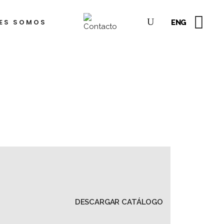
ES SOMOS
ENG
dre
lkis
hea
yón
o
ejandro
ampins
berto
az
tiérrez
rto
orda)
sé
sco
dro
gueroa
del
dro
rcía
DESCARGAR CATÁLOGO
lez
rena