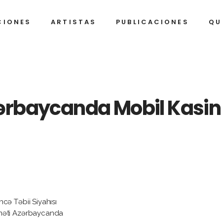
CIONES
ARTISTAS
PUBLICACIONES
QU
ea
Belkis Ayón
Alejandro Campins
Alberto Díaz Gutiérrez
ea
Belkis Ayón
(Korda)
Alejandro Campins
José A. Figueroa
ərbaycanda Mobil Kasin
ro (Jim)
Alberto Díaz Gutiérrez
Fidel García
ez
(Korda)
Lorena Gutiérrez
José A. Figueroa
ro (Jim)
Jacqueline Maggi
Fidel García
ez
Fernando Rodríguez
Lorena Gutiérrez
Jacqueline Maggi
cə Təbii Siyahısı
dməti Azərbaycanda
Fernando Rodríguez