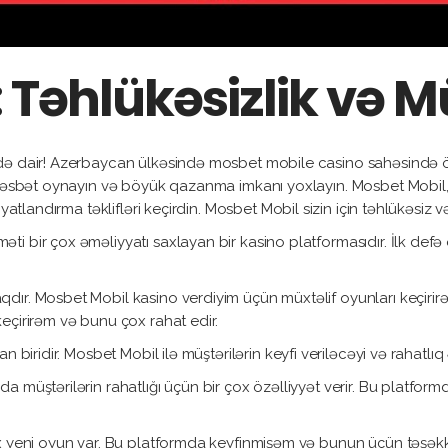
 Təhlükəsizlik və M
ə dair! Azerbaycan ülkəsində mosbet mobile casino sahəsində önd
 məsbət oynayın və böyük qazanma imkanı yoxlayın. Mosbet Mobil,
yatlandırma təklifləri keçirdin. Mosbet Mobil sizin için təhlükəsiz v
i bir çox əməliyyatı saxlayan bir kasino platformasıdır. İlk def
r. Mosbet Mobil kasino verdiyim üçün müxtəlif oyunları keçirirəm 
eçirirəm və bunu çox rahat edir.
 biridir. Mosbet Mobil ilə müştərilərin keyfi veriləcəyi və rahatlıq 
müştərilərin rahatlığı üçün bir çox özəlliyyət verir. Bu platformd
ox yeni oyun var. Bu platformda keyfinmişəm və bunun üçün təşək