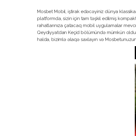
Mosbet Mobil, iştirak edəcəyiniz dünya klassika
platformda, sizin için tam təşkil edilmiş kompak
rahatlarınıza çatacaq mobil uygulamalar mevcutt
Qeydiyyatdan Keçid bölümündə mümkün olduğunca
halda, bizimlə əlaqə saxlayın və Mosbetunuzun